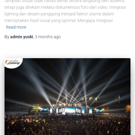
tampilan visual tidak hanya dilihat secara langsung oleh audiens,
tetapi juga direkam melalui dokumentasi foto dan video. Integrasi
lighting dan desain panggung menjadi faktor utama dalam
menciptakan hasil visual yang optimal. Mengapa Integrasi
Read more
By
admin yuski
,
3 months
ago