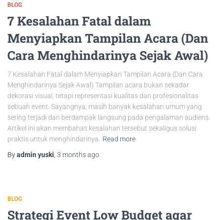
BLOG
7 Kesalahan Fatal dalam
Menyiapkan Tampilan Acara (Dan
Cara Menghindarinya Sejak Awal)
7 Kesalahan Fatal dalam Menyiapkan Tampilan Acara (Dan Cara
Menghindarinya Sejak Awal) Tampilan acara bukan sekadar
dekorasi visual, tetapi representasi kualitas dan profesionalitas
sebuah event. Sayangnya, masih banyak kesalahan umum yang
sering terjadi dan berdampak langsung pada pengalaman audiens.
Artikel ini akan membahas kesalahan tersebut sekaligus solusi
praktis untuk menghindarinya.
Read more
By
admin yuski
,
3 months
ago
BLOG
Strategi Event Low Budget agar