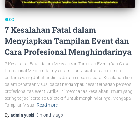
BLOG
7 Kesalahan Fatal dalam
Menyiapkan Tampilan Event dan
Cara Profesional Menghindarinya
7 Kesalahan Fatal dalam Menyiapkan Tampilan Event (Dan Cara
Profesional Menghindarinya) Tampilan visual adalah elemen
pertama yang dilihat audiens dalam sebuah acara. Kesalahan kecil
dalam penataan visual dapat berdampak besar terhadap persepsi
profesionalitas event. Artikel ini membahas kesalahan umum yang
sering terjadi serta solusi efektif untuk menghindarinya. Mengapa
Tampilan Visual
Read more
By
admin yuski
,
3 months
ago