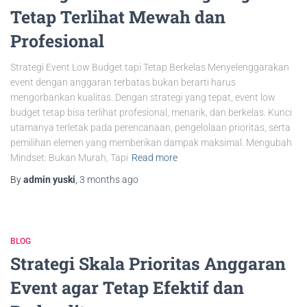
Tetap Terlihat Mewah dan
Profesional
Strategi Event Low Budget tapi Tetap Berkelas Menyelenggarakan
event dengan anggaran terbatas bukan berarti harus
mengorbankan kualitas. Dengan strategi yang tepat, event low
budget tetap bisa terlihat profesional, menarik, dan berkelas. Kunci
utamanya terletak pada perencanaan, pengelolaan prioritas, serta
pemilihan elemen yang memberikan dampak maksimal. Mengubah
Mindset: Bukan Murah, Tapi
Read more
By
admin yuski
,
3 months
ago
BLOG
Strategi Skala Prioritas Anggaran
Event agar Tetap Efektif dan