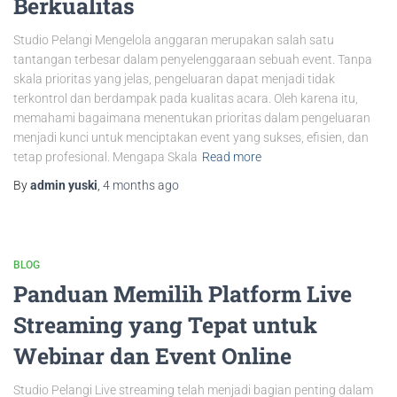
Berkualitas
Studio Pelangi Mengelola anggaran merupakan salah satu
tantangan terbesar dalam penyelenggaraan sebuah event. Tanpa
skala prioritas yang jelas, pengeluaran dapat menjadi tidak
terkontrol dan berdampak pada kualitas acara. Oleh karena itu,
memahami bagaimana menentukan prioritas dalam pengeluaran
menjadi kunci untuk menciptakan event yang sukses, efisien, dan
tetap profesional. Mengapa Skala
Read more
By
admin yuski
,
4 months
ago
BLOG
Panduan Memilih Platform Live
Streaming yang Tepat untuk
Webinar dan Event Online
Studio Pelangi Live streaming telah menjadi bagian penting dalam