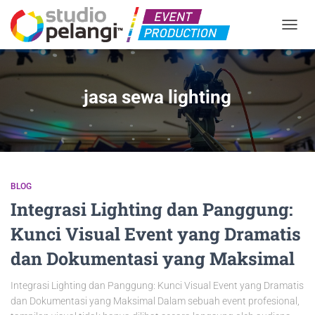
TOGGL
jasa sewa lighting
BLOG
Integrasi Lighting dan Panggung:
Kunci Visual Event yang Dramatis
dan Dokumentasi yang Maksimal
Integrasi Lighting dan Panggung: Kunci Visual Event yang Dramatis
dan Dokumentasi yang Maksimal Dalam sebuah event profesional,