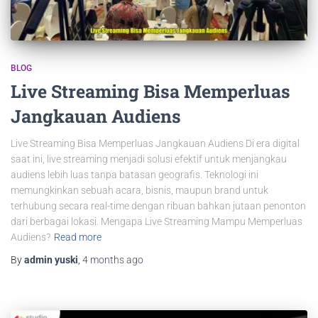
BLOG
Live Streaming Bisa Memperluas
Jangkauan Audiens
Live Streaming Bisa Memperluas Jangkauan Audiens Di era digital
saat ini, live streaming menjadi solusi efektif untuk menjangkau
audiens lebih luas tanpa batasan geografis. Teknologi ini
memungkinkan sebuah acara, bisnis, maupun brand untuk
terhubung secara real-time dengan ribuan bahkan jutaan penonton
dari berbagai lokasi. Mengapa Live Streaming Mampu Memperluas
Audiens?
Read more
By
admin yuski
,
4 months
ago