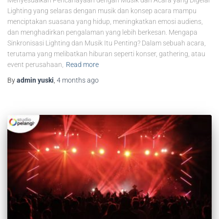
Lighting yang selaras dengan musik dan konsep acara mampu
menciptakan suasana yang hidup, meningkatkan emosi audiens,
dan menghadirkan pengalaman yang lebih berkesan. Mengapa
Sinkronisasi Lighting dan Musik Itu Penting? Dalam sebuah acara,
terutama yang melibatkan hiburan seperti konser, gathering, atau
event perusahaan,
Read more
By
admin yuski
,
4 months
ago