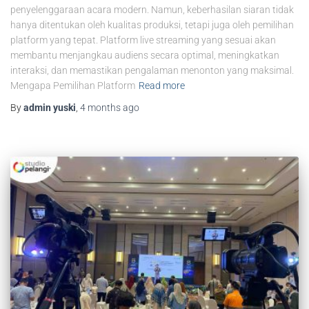
penyelenggaraan acara modern. Namun, keberhasilan siaran tidak
hanya ditentukan oleh kualitas produksi, tetapi juga oleh pemilihan
platform yang tepat. Platform live streaming yang sesuai akan
membantu menjangkau audiens secara optimal, meningkatkan
interaksi, dan memastikan pengalaman menonton yang maksimal.
Mengapa Pemilihan Platform
Read more
By
admin yuski
,
4 months
ago