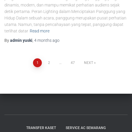
dinamis, modern, dan mampu memikat perhatian audiens sejak
detik pertama. Peran Lighting dalam Menciptakan Panggung yang
Hidup Dalam sebuah acara, panggung merupakan pusat perhatian
utama. Namun, tanpa pencahayaan yang tepat, panggung dapat
terlihat datar
Read more
By
admin yuski
,
4 months
ago
1
2
…
47
NEXT
TRANSFER KASET
SERVICE AC SEMARANG