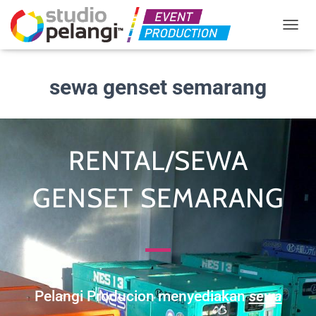
TOGGL
sewa genset semarang
RENTAL/SEWA
GENSET SEMARANG
Pelangi Producion menyediakan
sewa