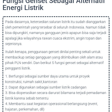
Fungsi Genset Sebagai Alternatif
Energi Listrik
Pada dasarnya, ketersedian saluran listrik itu sudah dianggarkan
oleh pemerintah yang tersebar di seluruh Indonesia. Namun tidak
bisa dipungkiri, namanya gangguan jenis apapun bisa saja terjadi
apalagi jika wilayahnya rawan cuaca ekstrim, angin topan dan
sejenisnya.
Itulah kenapa, penggunaan genset dinilai penting sekali untuk
membackup setiap gangguan yang ditimbulkan oleh alam atau
pihak PLN sendiri. Dan berikut 5 fungsi genset sebagai alternatif
pengganti listrik.
1. Berfungsi sebagai sumber daya utama untuk proyek
konstruksi, ruimah sakit,kantoran
2. Dapat digunakan sebagai sumber listrik cadangan
3. Bisa dioperasikan secara darurat bilamana terjadi pemadaman
listrik karena sebab tertentu
4. Membantu saat kegiatan operasional berlangsung (event,
hajatan, perkemahan, dll)