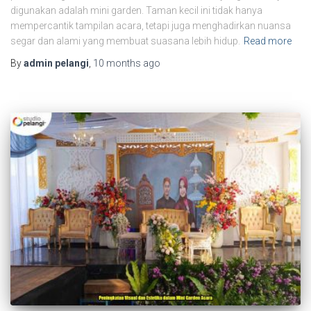
digunakan adalah mini garden. Taman kecil ini tidak hanya
mempercantik tampilan acara, tetapi juga menghadirkan nuansa
segar dan alami yang membuat suasana lebih hidup.
Read more
By
admin pelangi
,
10 months
ago