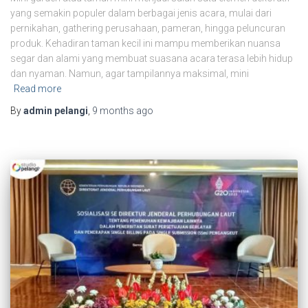
yang semakin populer dalam berbagai jenis acara, mulai dari
pernikahan, gathering perusahaan, pameran, hingga peluncuran
produk. Kehadiran taman kecil ini mampu memberikan nuansa
segar dan alami yang membuat suasana acara terasa lebih hidup
dan nyaman. Namun, agar tampilannya maksimal, mini
Read more
By
admin pelangi
,
9 months
ago