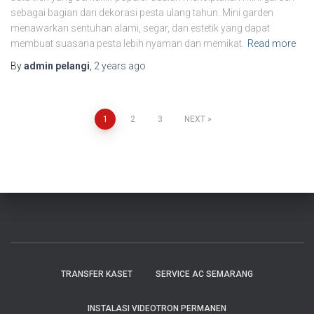
sebagai bagian dari dekorasi pesta ulang tahun. Mini garden
menawarkan sentuhan alami, segar, dan estetik yang dapat
membuat suasana pesta lebih nyaman dan memikat.
Read more
By
admin pelangi
,
2 years
ago
1
2
3
NEXT
TRANSFER KASET
SERVICE AC SEMARANG
INSTALASI VIDEOTRON PERMANEN