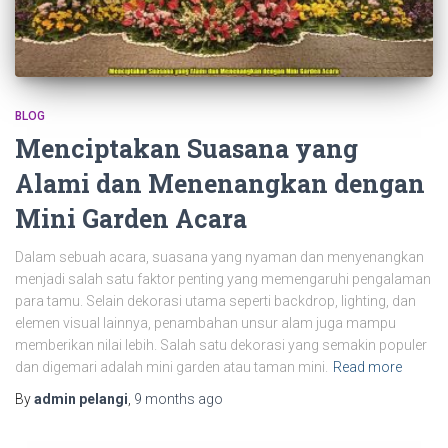
BLOG
Menciptakan Suasana yang
Alami dan Menenangkan dengan
Mini Garden Acara
Dalam sebuah acara, suasana yang nyaman dan menyenangkan
menjadi salah satu faktor penting yang memengaruhi pengalaman
para tamu. Selain dekorasi utama seperti backdrop, lighting, dan
elemen visual lainnya, penambahan unsur alam juga mampu
memberikan nilai lebih. Salah satu dekorasi yang semakin populer
dan digemari adalah mini garden atau taman mini.
Read more
By
admin pelangi
,
9 months
ago