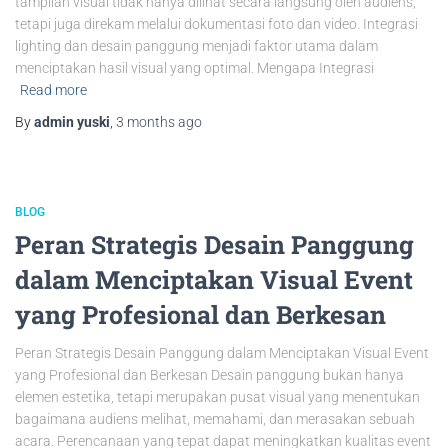
tampilan visual tidak hanya dilihat secara langsung oleh audiens,
tetapi juga direkam melalui dokumentasi foto dan video. Integrasi
lighting dan desain panggung menjadi faktor utama dalam
menciptakan hasil visual yang optimal. Mengapa Integrasi
Read more
By
admin yuski
,
3 months
ago
BLOG
Peran Strategis Desain Panggung
dalam Menciptakan Visual Event
yang Profesional dan Berkesan
Peran Strategis Desain Panggung dalam Menciptakan Visual Event
yang Profesional dan Berkesan Desain panggung bukan hanya
elemen estetika, tetapi merupakan pusat visual yang menentukan
bagaimana audiens melihat, memahami, dan merasakan sebuah
acara. Perencanaan yang tepat dapat meningkatkan kualitas event