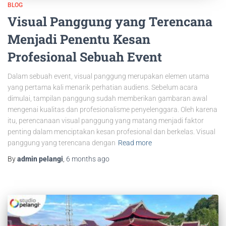
BLOG
Visual Panggung yang Terencana
Menjadi Penentu Kesan
Profesional Sebuah Event
Dalam sebuah event, visual panggung merupakan elemen utama
yang pertama kali menarik perhatian audiens. Sebelum acara
dimulai, tampilan panggung sudah memberikan gambaran awal
mengenai kualitas dan profesionalisme penyelenggara. Oleh karena
itu, perencanaan visual panggung yang matang menjadi faktor
penting dalam menciptakan kesan profesional dan berkelas. Visual
panggung yang terencana dengan
Read more
By
admin pelangi
,
6 months
ago