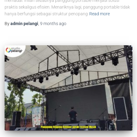
memadai. Inilah sebabnya panggung portable menjadi solusi
praktis sekaligus efisien. Menariknya lagi, panggung portable tidak
hanya berfungsi sebagai struktur penopang
Read more
By
admin pelangi
,
9 months
ago