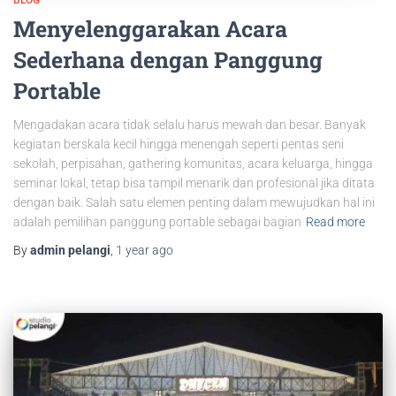
Menyelenggarakan Acara
Sederhana dengan Panggung
Portable
Mengadakan acara tidak selalu harus mewah dan besar. Banyak
kegiatan berskala kecil hingga menengah seperti pentas seni
sekolah, perpisahan, gathering komunitas, acara keluarga, hingga
seminar lokal, tetap bisa tampil menarik dan profesional jika ditata
dengan baik. Salah satu elemen penting dalam mewujudkan hal ini
adalah pemilihan panggung portable sebagai bagian
Read more
By
admin pelangi
,
1 year
ago