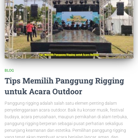
BLOG
Tips Memilih Panggung Rigging
untuk Acara Outdoor
Panggung rigging adalah salah satu elemen penting dalam
penyelenggaraan acara outdoor. Baik itu konser musik, festival
budaya, acara perusahaan, maupun pernikahan di alam terbuka,
panggung rigging berperan sebagai pusat perhatian sekaligus
penunjang keamanan dan estetika. Pemilihan panggung rigging
yang tepat akan membuat acara berjalan lancar, aman, dan