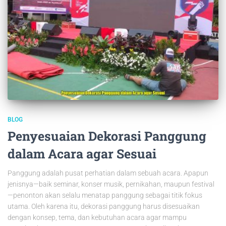
BLOG
Penyesuaian Dekorasi Panggung
dalam Acara agar Sesuai
Panggung adalah pusat perhatian dalam sebuah acara. Apapun
jenisnya—baik seminar, konser musik, pernikahan, maupun festival
—penonton akan selalu menatap panggung sebagai titik fokus
utama. Oleh karena itu, dekorasi panggung harus disesuaikan
dengan konsep, tema, dan kebutuhan acara agar mampu