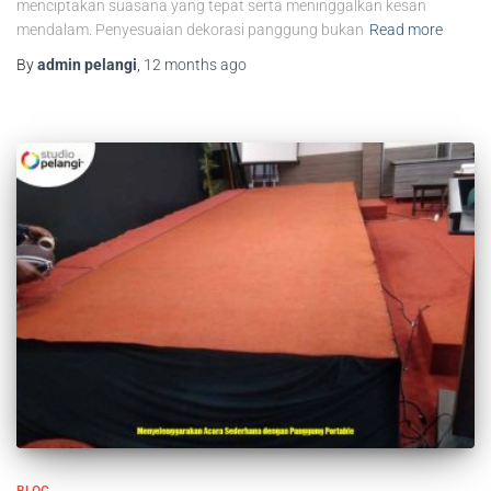
menciptakan suasana yang tepat serta meninggalkan kesan
mendalam. Penyesuaian dekorasi panggung bukan
Read more
By
admin pelangi
,
12 months
ago
BLOG