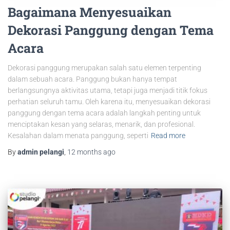
Bagaimana Menyesuaikan
Dekorasi Panggung dengan Tema
Acara
Dekorasi panggung merupakan salah satu elemen terpenting
dalam sebuah acara. Panggung bukan hanya tempat
berlangsungnya aktivitas utama, tetapi juga menjadi titik fokus
perhatian seluruh tamu. Oleh karena itu, menyesuaikan dekorasi
panggung dengan tema acara adalah langkah penting untuk
menciptakan kesan yang selaras, menarik, dan profesional.
Kesalahan dalam menata panggung, seperti
Read more
By
admin pelangi
,
12 months
ago