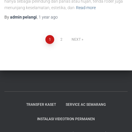
hanya sebagai pelindung dari panas atau hujan, tenda roder juga
menunjang keselamatan, estetika, dan
Read more
By
admin pelangi
,
1 year
ago
1
2
NEXT
TRANSFER KASET
SERVICE AC SEMARANG
INSTALASI VIDEOTRON PERMANEN