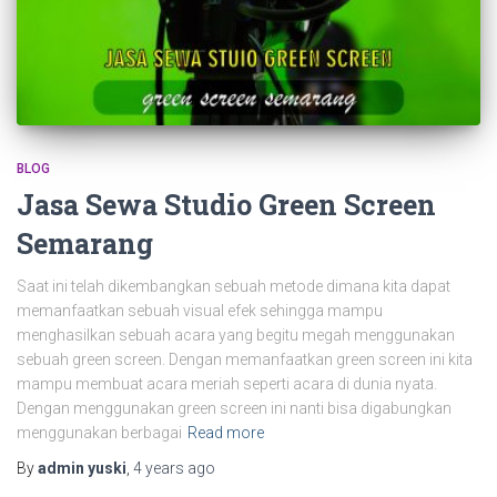
BLOG
Jasa Sewa Studio Green Screen
Semarang
Saat ini telah dikembangkan sebuah metode dimana kita dapat
memanfaatkan sebuah visual efek sehingga mampu
menghasilkan sebuah acara yang begitu megah menggunakan
sebuah green screen. Dengan memanfaatkan green screen ini kita
mampu membuat acara meriah seperti acara di dunia nyata.
Dengan menggunakan green screen ini nanti bisa digabungkan
menggunakan berbagai
Read more
By
admin yuski
,
4 years
ago