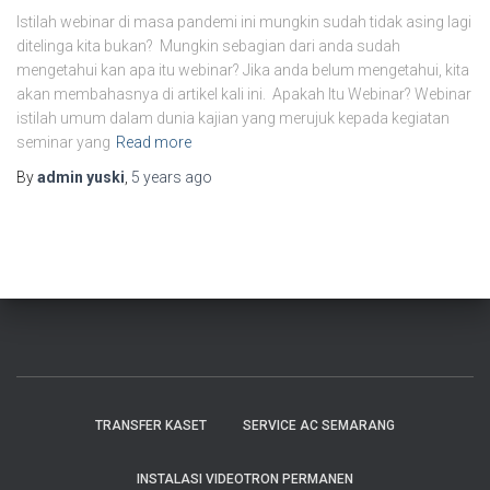
Istilah webinar di masa pandemi ini mungkin sudah tidak asing lagi
ditelinga kita bukan? Mungkin sebagian dari anda sudah
mengetahui kan apa itu webinar? Jika anda belum mengetahui, kita
akan membahasnya di artikel kali ini. Apakah Itu Webinar? Webinar
istilah umum dalam dunia kajian yang merujuk kepada kegiatan
seminar yang
Read more
By
admin yuski
,
5 years
ago
TRANSFER KASET
SERVICE AC SEMARANG
INSTALASI VIDEOTRON PERMANEN