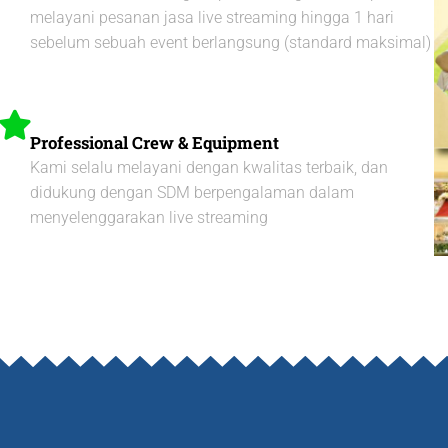
melayani pesanan jasa live streaming hingga 1 hari
sebelum sebuah event berlangsung (standard maksimal)​
Professional Crew & Equipment
Kami selalu melayani dengan kwalitas terbaik, dan
didukung dengan SDM berpengalaman dalam
menyelenggarakan live streaming