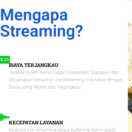
Mengapa
Streaming?
BIAYA TERJANGKAU
Jadikan Event Kamu Dapat Disaksikan Siapapun dan
Dimanapun bersama Live Streaming Indonesia dengan
Biaya yang Murah dan Terjangkau ​
KECEPATAN LAYANAN
Kualitas live streaming tanpa buffering. Kami dapat