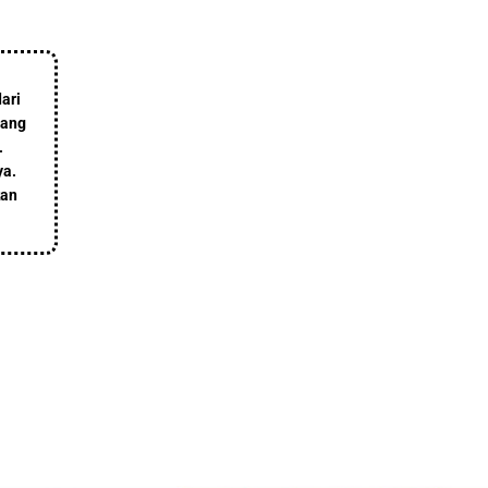
ari
rang
.
ya.
kan