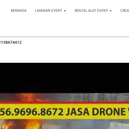
BERANDA
LAYANAN EVENT
RENTAL ALAT EVENT
CREA
82138674412