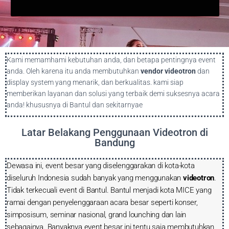
Kami memamhami kebutuhan anda, dan betapa pentingnya event
anda. Oleh karena itu anda membutuhkan
vendor videotron
dan
display system yang menarik, dan berkualitas. kami siap
memberikan layanan dan solusi yang terbaik demi suksesnya acara
anda! khususnya di Bantul dan sekitarnyae
Latar Belakang Penggunaan Videotron di
Bandung
Dewasa ini, event besar yang diselenggarakan di kota-kota
diseluruh Indonesia sudah banyak yang menggunakan
videotron
.
Tidak terkecuali event di Bantul. Bantul menjadi kota MICE yang
ramai dengan penyelenggaraan acara besar seperti konser,
simposisum, seminar nasional, grand lounching dan lain
sebagainya. Banyaknya event besar ini tentu saja membutuhkan