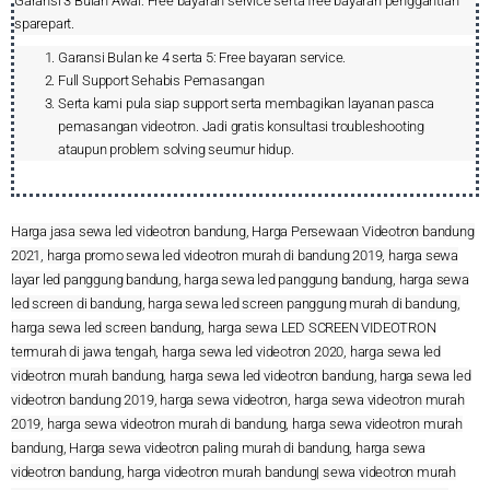
Garansi 3 Bulan Awal: Free bayaran service serta free bayaran penggantian
sparepart.
Garansi Bulan ke 4 serta 5: Free bayaran service.
Full Support Sehabis Pemasangan
Serta kami pula siap support serta membagikan layanan pasca
pemasangan videotron. Jadi gratis konsultasi troubleshooting
ataupun problem solving seumur hidup.
Harga jasa sewa led videotron bandung, Harga Persewaan Videotron bandung
2021, harga promo sewa led videotron murah di bandung 2019, harga sewa
layar led panggung bandung, harga sewa led panggung bandung, harga sewa
led screen di bandung, harga sewa led screen panggung murah di bandung,
harga sewa led screen bandung, harga sewa LED SCREEN VIDEOTRON
termurah di jawa tengah, harga sewa led videotron 2020, harga sewa led
videotron murah bandung, harga sewa led videotron bandung, harga sewa led
videotron bandung 2019, harga sewa videotron, harga sewa videotron murah
2019, harga sewa videotron murah di bandung, harga sewa videotron murah
bandung, Harga sewa videotron paling murah di bandung, harga sewa
videotron bandung, harga videotron murah bandung| sewa videotron murah