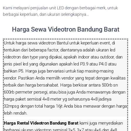
Kami melayani penjualan unit LED dengan berbagai merk, untuk
berbagai keperluan, dan ukuran selengkapnya…
Harga Sewa Videotron Bandung Barat
Untuk harga sewa videotron Bantul untuk keperluan event, di
tentukan dari beberapa factor, diantaranya adalah ukuran led
videotron dan type yang dipakai, apakah indoor atau outdoor, dan
jenis pixel led yang digunakan apakah led P3.9 atau P4.0 atau
bahkan P5. Harga juga bervariasi untuk tiap masing-masing
vendor. Pastikan Anda memilih vendor yang tepat dengan kwalitas
terbaik dan harga bersahabat. Harga berkisar antara 500rb sn
600rb permeter persegi, atau bisa juga Anda menawarnya dengan
harga paket semisal 4×8 meter yg seharusnya 4×8 jadinya
32mpsg dengan total harga 16jt Anda bisa menawar dengan harga
lebih rendah.
Harga Rental Videotron Bandung Barat
kami juga menyediakan
berbagai ukuran videotron semisal 3×5, 3×7 atau 4×6 dan 4×8,