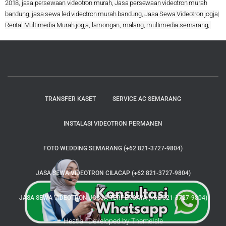
2018, jasa persewaan videotron murah, Jasa persewaan videotron murah
bandung, jasa sewa led videotron murah bandung, Jasa Sewa Videotron jogja|
Rental Multimedia Murah jogja, lamongan, malang, multimedia semarang,
TRANSFER KASET
SERVICE AC SEMARANG
INSTALASI VIDEOTRON PERMANEN
FOTO WEDDING SEMARANG (+62 821-3727-9804)
JASA SEWA VIDEOTRON CILACAP (+62 821-3727-9804)
JASA SEWA VIDEOTRON JOGJA TERPERCAYA (+62 821-3727-9804)
Hestia | Developed by
ThemeIsle