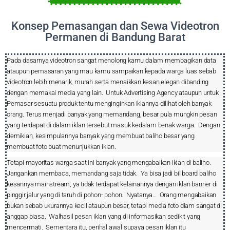
Konsep Pemasangan dan Sewa Videotron
Permanen di Bandung Barat
Pada dasarnya videotron sangat menolong kamu dalam membagikan data
ataupun pemasaran yang mau kamu sampaikan kepada warga luas sebab
videotron lebih menarik, murah serta menaikkan kesan elegan dibanding
dengan memakai media yang lain.
Untuk Advertising Agency ataupun untuk
Pemasar sesuatu produk tentu menginginkan iklannya dilihat oleh banyak
orang. Terus menjadi banyak yang memandang, besar pula mungkin pesan
yang terdapat di dalam iklan tersebut masuk kedalam benak warga.
Dengan
demikian, kesimpulannya banyak yang membuat baliho besar yang
membuat foto buat menunjukkan iklan.
Tetapi mayoritas warga saat ini banyak yang mengabaikan iklan di baliho.
Jangankan membaca, memandang saja tidak.
Ya bisa jadi billboard baliho
kesannya mainstream, ya tidak terdapat kelainannya dengan iklan banner di
pinggir jalur yang di taruh di pohon- pohon.
Nyatanya…
Orang mengabaikan
bukan sebab ukurannya kecil ataupun besar, tetapi media foto diam sangat di
anggap biasa.
Walhasil pesan iklan yang di informasikan sedikit yang
mencermati.
Sementara itu, perihal awal supaya pesan iklan itu