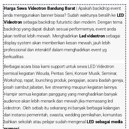
Harga Sewa Videotron Bandung Barat
| Apakah backdrop event
anda menggunakan banner biasa? Sudah waktunya beralih ke
LED
Videotron
sebagai backdrop futuristic dan modern. Dengan tema
backdrop yang dapat diubah sesuai performernya, event anda
akan terlihat lebih mewah. Menghadirkan
Led videotron
sebagai
display system akan memberikan kesan mewah, jauh lebih
professional dan interaktif dalam menghadirkan event yg
berkualitas.
Berbagai acara bisa kami support untuk sewa LED Videotron
semisal kegiatan Wisuda, Pentas Seni, Konser Musik, Seminar,
Workshop, rapat, lounching produk, pengajian, acara ibadah gereja,
pisah sambut jabatan, live streaming maupun kegiatan lainnya.
Hampir semua kegiatan panggung yang menghadirkan banyak
audience akan lebih menarik dan mewah jika memasang led
videotron. Oleh sebab itu sekarang ini banyak berbagai kalangan
dari instansi pemerintah, swasta, wedding pernikahan, komunitas
bahkan sekolah atau pelajar sudah mengenal
LED sebagai media
promosi
.