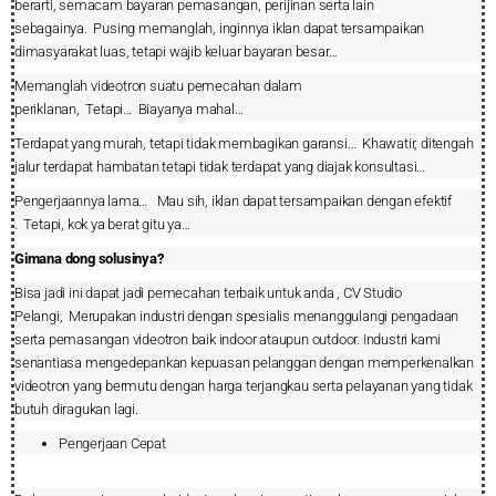
berarti, semacam bayaran pemasangan, perijinan serta lain
sebagainya.
Pusing memanglah, inginnya iklan dapat tersampaikan
dimasyarakat luas, tetapi wajib keluar bayaran besar…
Memanglah videotron suatu pemecahan dalam
periklanan,
Tetapi…
Biayanya mahal…
Terdapat yang murah, tetapi tidak membagikan garansi…
Khawatir, ditengah
jalur terdapat hambatan tetapi tidak terdapat yang diajak konsultasi…
Pengerjaannya lama…
Mau sih, iklan dapat tersampaikan dengan efektif
.
Tetapi, kok ya berat gitu ya…
Gimana dong solusinya?
Bisa jadi ini dapat jadi pemecahan terbaik untuk anda , CV Studio
Pelangi,
Merupakan industri dengan spesialis menanggulangi pengadaan
serta pemasangan videotron baik indoor ataupun outdoor. Industri kami
senantiasa mengedepankan kepuasan pelanggan dengan memperkenalkan
videotron yang bermutu dengan harga terjangkau serta pelayanan yang tidak
butuh diragukan lagi.
Pengerjaan Cepat