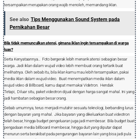
tersampaikan merupakan orang wajib menoleh, memandang iklan.
See also
Tips Menggunakan Sound System pada
Pernikahan Besar
Bila tidak memunculkan atensi, gimana iklan ingin tersampaikan di warga
luas?
Serta Kenyataannya…
Foto bergerak lebih menarik atensi sebagian besar
warga. Jadi iklan dalam wujud video lebih membuat orang tertarik buat
melihatnya.
Oleh sebab itu, bila iklan kamu mau lebih tersampaikan, pakai
media iklan dalam wujud video.
Buat menempatkan media iklan dalam
wujud video di Billboard, kamu dapat memakai Videtron.
Hendak
Tetapi,
Diluar situ, paket videotron dijual dengan harga sangat mahal. Ini yang
jadi hambatan sebagian besar orang.
Sebab umumnya, terus menjadi mutahir sesuatu teknologi, berbanding lurus
dengan bayaran yang mahal.
Jika bayaran yang dikeluarkan buat videotron
telah besar, hingga budget pengeluaran juga jadi membesar.
Bila budget buat
pengadaan media billboard membesar, hingga duit yang diputar dapat
menurun serta berakibat pada pengurangan bayaran lain yang bisa jadi pula