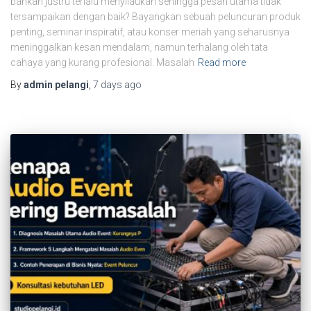
bahkan justru terlalu menyilaukan sehingga pesan utama tidak
tersampaikan dengan baik? Bayangkan sebuah peluncuran produk
penting, seminar inspiratif, atau konser meriah yang seharusnya
meninggalkan kesan mendalam, namun terhalang oleh tata
cahaya yang kurang profesional. Masalah
Read more
By
admin pelangi
,
7 days
ago