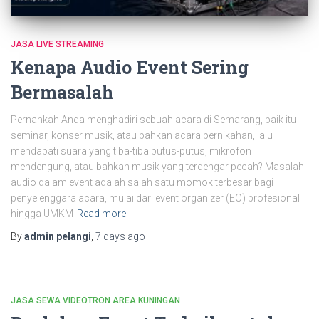
JASA LIVE STREAMING
Kenapa Audio Event Sering
Bermasalah
Pernahkah Anda menghadiri sebuah acara di Semarang, baik itu
seminar, konser musik, atau bahkan acara pernikahan, lalu
mendapati suara yang tiba-tiba putus-putus, mikrofon
mendengung, atau bahkan musik yang terdengar pecah? Masalah
audio dalam event adalah salah satu momok terbesar bagi
penyelenggara acara, mulai dari event organizer (EO) profesional
hingga UMKM
Read more
By
admin pelangi
,
7 days
ago
JASA SEWA VIDEOTRON AREA KUNINGAN