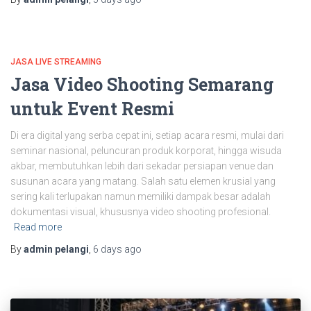
JASA LIVE STREAMING
Jasa Video Shooting Semarang
untuk Event Resmi
Di era digital yang serba cepat ini, setiap acara resmi, mulai dari
seminar nasional, peluncuran produk korporat, hingga wisuda
akbar, membutuhkan lebih dari sekadar persiapan venue dan
susunan acara yang matang. Salah satu elemen krusial yang
sering kali terlupakan namun memiliki dampak besar adalah
dokumentasi visual, khususnya video shooting profesional.
Read more
By
admin pelangi
,
6 days
ago