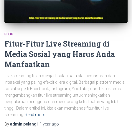
BLOG
Fitur-Fitur Live Streaming di
Media Sosial yang Harus Anda
Manfaatkan
Live streaming telah menjadi salah satu alat pemasaran dan
interaksi yang paling efektif di era digital. Berbagai platform media
sosial seperti Facebook, Instagram, YouTube, dan TikTok terus
mengembangkan fitur live streaming untuk meningkatkan
pengalaman pengguna dan mendorong keterlibatan yang lebih
tinggi. Dalam artikel ini, kita akan membahas fitur-fitur live
streaming
Read more
By
admin pelangi
,
1 year
ago