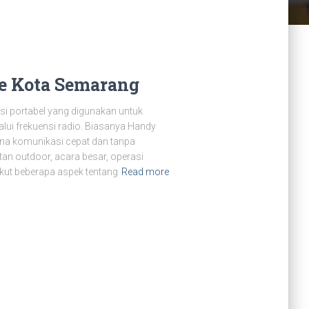
e Kota Semarang
si portabel yang digunakan untuk
lui frekuensi radio. Biasanya Handy
ana komunikasi cepat dan tanpa
tan outdoor, acara besar, operasi
ikut beberapa aspek tentang
Read more