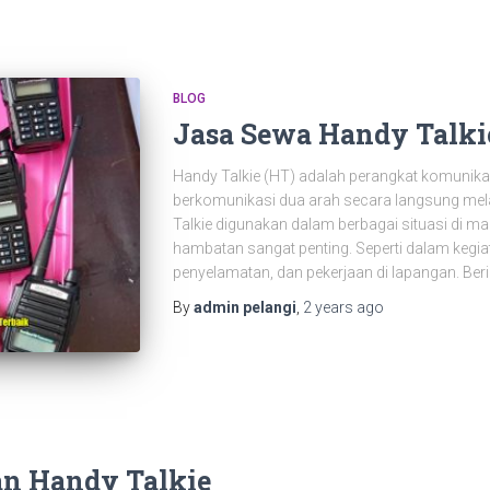
BLOG
Jasa Sewa Handy Talki
Handy Talkie (HT) adalah perangkat komunika
berkomunikasi dua arah secara langsung mela
Talkie digunakan dalam berbagai situasi di m
hambatan sangat penting. Seperti dalam kegia
penyelamatan, dan pekerjaan di lapangan. Ber
By
admin pelangi
,
2 years
ago
n Handy Talkie