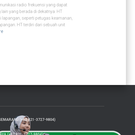
munikasi radio frekuensi yang dapat
lain yang berada di dekatnya. HT
i lapangan, seperti petugas keamanan,
ngan. HT terdiri dari sebuah unit
re
SEMARANG (+62 821-3727-9804)
A (+62 821-3727-9804)