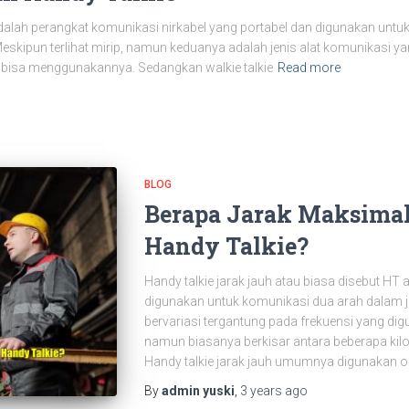
 adalah perangkat komunikasi nirkabel yang portabel dan digunakan unt
 Meskipun terlihat mirip, namun keduanya adalah jenis alat komunikasi
uk bisa menggunakannya. Sedangkan walkie talkie
Read more
BLOG
Berapa Jarak Maksim
Handy Talkie?
Handy talkie jarak jauh atau biasa disebut HT 
digunakan untuk komunikasi dua arah dalam j
bervariasi tergantung pada frekuensi yang dig
namun biasanya berkisar antara beberapa kilo
Handy talkie jarak jauh umumnya digunakan o
By
admin yuski
,
3 years
ago