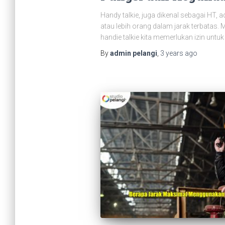
Handy talkie, juga dikenal sebagai HT,
atau lebih orang dalam jarak terbatas.
handie talkie kita memerlukan izin unt
By
admin pelangi
,
3 years
ago