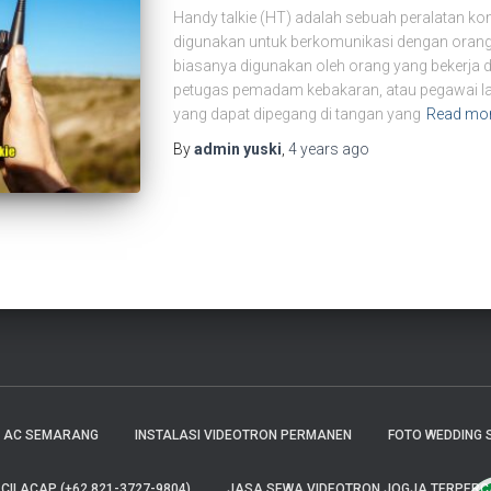
Handy talkie (HT) adalah sebuah peralatan ko
digunakan untuk berkomunikasi dengan orang 
biasanya digunakan oleh orang yang bekerja d
petugas pemadam kebakaran, atau pegawai lapa
yang dapat dipegang di tangan yang
Read mo
By
admin yuski
,
4 years
ago
E AC SEMARANG
INSTALASI VIDEOTRON PERMANEN
FOTO WEDDING 
ILACAP (+62 821-3727-9804)
JASA SEWA VIDEOTRON JOGJA TERPERCAY