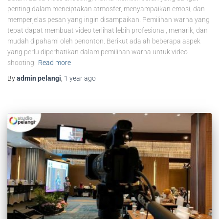
penting dalam menciptakan atmosfer, menyampaikan emosi, dan
memperjelas pesan yang ingin disampaikan. Pemilihan warna yang
tepat dapat membuat video terlihat lebih profesional, menarik, dan
mudah dipahami oleh penonton. Berikut adalah beberapa aspek
yang perlu diperhatikan dalam pemilihan warna untuk video
shooting:
Read more
By
admin pelangi
,
1 year
ago