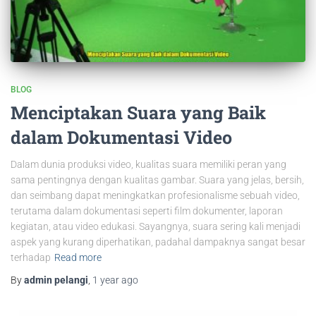
BLOG
Menciptakan Suara yang Baik
dalam Dokumentasi Video
Dalam dunia produksi video, kualitas suara memiliki peran yang
sama pentingnya dengan kualitas gambar. Suara yang jelas, bersih,
dan seimbang dapat meningkatkan profesionalisme sebuah video,
terutama dalam dokumentasi seperti film dokumenter, laporan
kegiatan, atau video edukasi. Sayangnya, suara sering kali menjadi
aspek yang kurang diperhatikan, padahal dampaknya sangat besar
terhadap
Read more
By
admin pelangi
,
1 year
ago