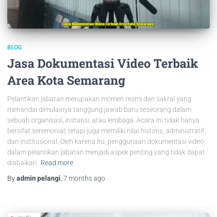
BLOG
Jasa Dokumentasi Video Terbaik
Area Kota Semarang
Pelantikan jabatan merupakan momen resmi dan sakral yang
menandai dimulainya tanggung jawab baru seseorang dalam
sebuah organisasi, instansi, atau lembaga. Acara ini tidak hanya
bersifat seremonial, tetapi juga memiliki nilai historis, administratif,
dan institusional. Oleh karena itu, penggunaan dokumentasi video
dalam pelantikan jabatan menjadi aspek penting yang tidak dapat
diabaikan.
Read more
By
admin pelangi
,
7 months
ago