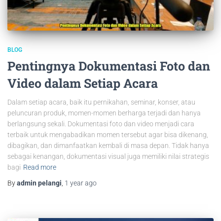
BLOG
Pentingnya Dokumentasi Foto dan
Video dalam Setiap Acara
Dalam setiap acara, baik itu pernikahan, seminar, konser, atau
peluncuran produk, momen-momen berharga terjadi dan hanya
berlangsung sekali. Dokumentasi foto dan video menjadi cara
terbaik untuk mengabadikan momen tersebut agar bisa dikenang,
dibagikan, dan dimanfaatkan kembali di masa depan. Tidak hanya
sebagai kenangan, dokumentasi visual juga memiliki nilai strategis
bagi
Read more
By
admin pelangi
,
1 year
ago