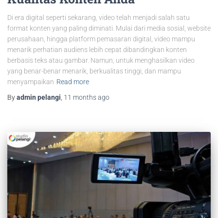
Di era digital seperti sekarang, video telah menjadi salah satu
format konten yang paling diminati. Mulai dari media sosial, website
perusahaan, hingga platform pemasaran digital, video mampu
menarik perhatian audiens lebih cepat dibandingkan konten
berbasis teks atau gambar. Namun, untuk menghasilkan video
yang benar-benar menarik, berkualitas tinggi, dan mampu
menyampaikan
Read more
By
admin pelangi
,
11 months
ago