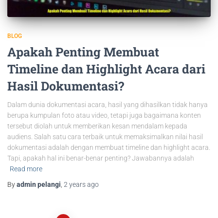
BLOG
Apakah Penting Membuat
Timeline dan Highlight Acara dari
Hasil Dokumentasi?
Dalam dunia dokumentasi acara, hasil yang dihasilkan tidak hanya
berupa kumpulan foto atau video, tetapi juga bagaimana konten
tersebut diolah untuk memberikan kesan mendalam kepada
audiens. Salah satu cara terbaik untuk memaksimalkan nilai hasil
dokumentasi adalah dengan membuat timeline dan highlight acara.
Tapi, apakah hal ini benar-benar penting? Jawabannya adalah
Read more
By
admin pelangi
,
2 years
ago