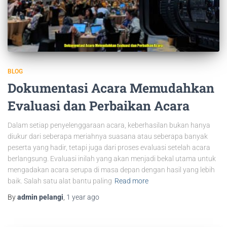
BLOG
Dokumentasi Acara Memudahkan
Evaluasi dan Perbaikan Acara
Dalam setiap penyelenggaraan acara, keberhasilan bukan hanya
diukur dari seberapa meriahnya suasana atau seberapa banyak
peserta yang hadir, tetapi juga dari proses evaluasi setelah acara
berlangsung. Evaluasi inilah yang akan menjadi bekal utama untuk
mengadakan acara serupa di masa depan dengan hasil yang lebih
baik. Salah satu alat bantu paling
Read more
By
admin pelangi
,
1 year
ago