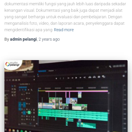
dokumentasi memiliki fungsi yang jauh lebih luas daripada sekadar
kenangan visual. Dokumentasi yang baik juga dapat menjadi alat
yang sangat berharga untuk evaluasi dan pembelajaran. Dengan
menganalisis foto, video, dan laporan acara, penyelenggara dapat
mengidentifikasi apa yang
Read more
By
admin pelangi
,
2 years
ago