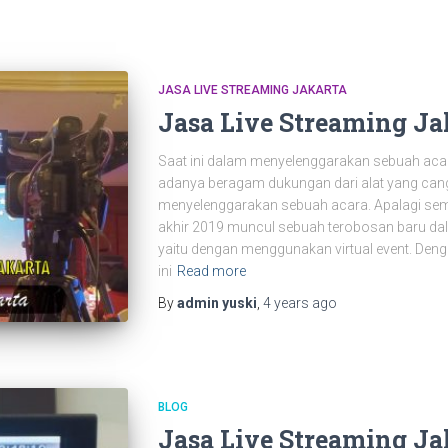
JASA LIVE STREAMING JAKARTA
Jasa Live Streaming Ja
Saat ini dalam menyelenggarakan sebuah ac
adanya beragam dukungan dari alat yang ca
menyelenggarakan sebuah acara. Apalagi s
akhir 2019 muncul sebuah terobosan baru d
yaitu dengan menggunakan virtual event. Den
ini
Read more
By
admin yuski
,
4 years
ago
BLOG
Jasa Live Streaming Ja