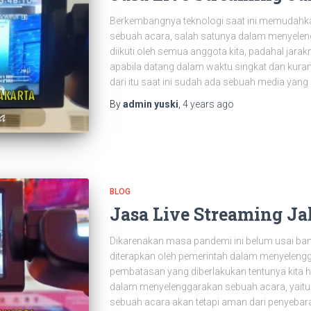
Berkembangnya teknologi saat ini memudahk
sebuah acara, salah satunya dalam menyelen
diikuti oleh semua anggota kita, padahal jara
apabila datang dalam waktu singkat dan kuran
dari itu saat ini sudah ada sebuah media yang
By
admin yuski
,
4 years
ago
BLOG
Jasa Live Streaming Ja
Dikarenakan masa pandemi ini belum usai ba
diterapkan oleh pemerintah dalam menyeleng
pembatasan yang diberlakukan tentunya kita 
dalam menyelenggarakan sebuah acara, yaitu
sebuah acara akan tetapi aman dari penyeba