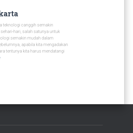
karta
a teknologi canggih semakin
ehari-hari, salah satunya untuk
nologi semakin mudah dalam
ebelumnya, apabila kita mengadakan
ra tentunya kita harus mendatangi
e