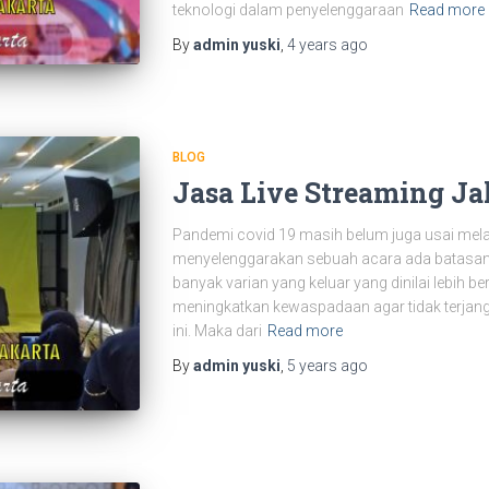
teknologi dalam penyelenggaraan
Read more
By
admin yuski
,
4 years
ago
BLOG
Jasa Live Streaming Ja
Pandemi covid 19 masih belum juga usai melan
menyelenggarakan sebuah acara ada batasan y
banyak varian yang keluar yang dinilai lebih b
meningkatkan kewaspadaan agar tidak terjang
ini. Maka dari
Read more
By
admin yuski
,
5 years
ago