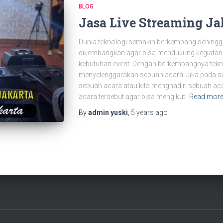
BLOG
Jasa Live Streaming Ja
Dunia teknologi semakin berkembang sehingg
dikembangkan agar bisa mendukung kegiatan s
kebutuhan event. Dengan berkembangnya tek
menyelenggarakan sebuah acara. Jika pada s
sebuah acara atau kita menghadiri sebuah aca
acara tersebut agar bisa mengikuti
Read mor
By
admin yuski
,
5 years
ago