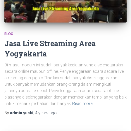
BLOG
Jasa Live Streaming Area
Yogyakarta
Di masa modern ini sudah banyak kegiatan yang diselenggarakan
secara online maupun offline. Penyelenggaraan acara secara live
streaming dan juga offline kini sudah banyak diselenggarakan
untuk banyak memudahkan orang-orang dalam mengikuti
jalannya acara tersebut. Penyelenggaraan acara secara offline
biasanya diselenggarakan dengan memberikan tampilan yang baik
untuk menarik perhatian dari banyak
Read more
By
admin yuski
,
4 years
ago