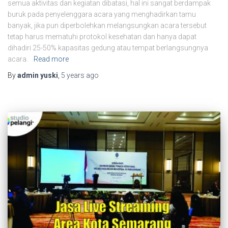
semua aktivitas dan kegiatan dibatasi, hal ini sangat berdampak
buruk pada penyelenggara acara yang menghadirkan tamu
banyak, jika pun diperbolehkan melangsungkan acara tersebut
tetap harus mematuhi protokol kesehatan dan hanya dapat
dihadiri 25-50% kapasitas gedung atau tempat berlangsungnya
acara.
Read more
By
admin yuski
,
5 years
ago