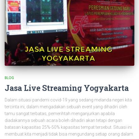
BLOG
Jasa Live Streaming Yogyakarta
Dalam situasi pandemi covid-19 yang sedang melanda negeri kita
tercinta ini, dalam mengadakan sebuah event yang dihadiri oleh
tamu sangat terbatas, pemerihtah menganjurkan apabila
diadakannya sebuah acara boleh dihadiri akan tetapi dengan
batasan kapasitas 25%-50% kapasitas tempat tersebut. Situasi ini
membuat kita menjadi tidak bisa mengundang setiap orang dalam