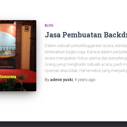
BLOG
Jasa Pembuatan Backd
Dalam sebuah penyelenggaraan acara, keindaha
terlewatkan begitu saja. Karena dalam penyel
acara merupakan fokus utama dari penyelen
orang yang menghadiri sebuah acara, pasti m
nyaman atau tidak. Hal tersebut yang menjadi
By
admin yuski
,
4 years
ago