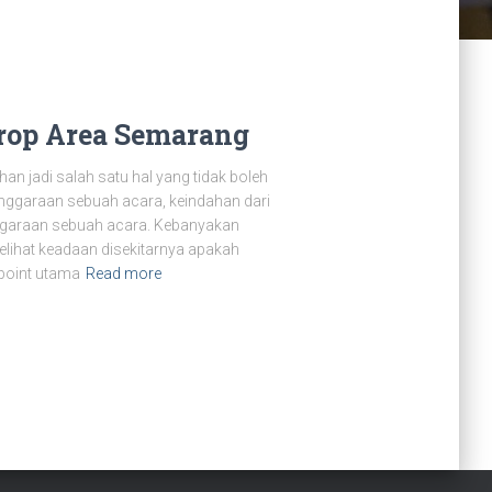
rop Area Semarang
n jadi salah satu hal yang tidak boleh
enggaraan sebuah acara, keindahan dari
ggaraan sebuah acara. Kebanyakan
elihat keadaan disekitarnya apakah
 point utama
Read more