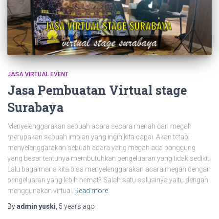
JASA VIRTUAL EVENT
Jasa Pembuatan Virtual stage
Surabaya
Menyelenggarakan sebuah acara secara meriah dan megah
merupakan sebuah impian yang ingin kita capai. Akan tetapi
menyelenggarakan sebuah acara yang megah ada panggung
yang besar tentunya membutuhkan pengeluaran yang tidak sedikit.
Lalu bagaimana kita bisa menyelenggarakan acara megah dengan
pengeluaran yang lebih hemat? Salah satu solusinya yaitu dengan
menggunakan virtual
Read more
By
admin yuski
,
5 years
ago