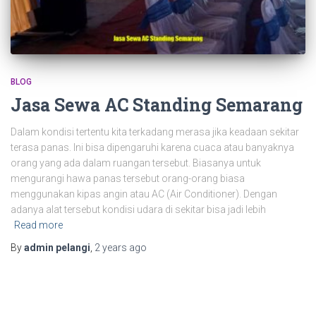
BLOG
Jasa Sewa AC Standing Semarang
Dalam kondisi tertentu kita terkadang merasa jika keadaan sekitar
terasa panas. Ini bisa dipengaruhi karena cuaca atau banyaknya
orang yang ada dalam ruangan tersebut. Biasanya untuk
mengurangi hawa panas tersebut orang-orang biasa
menggunakan kipas angin atau AC (Air Conditioner). Dengan
adanya alat tersebut kondisi udara di sekitar bisa jadi lebih
Read more
By
admin pelangi
,
2 years
ago