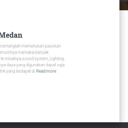
 Medan
t memanglah memerlukan pasokan
ent umumnya memakai banyak
ik misalnya sound system, Lighting,
anya daya yang digunakan dapat saja
rik yang terdapat di
Read more