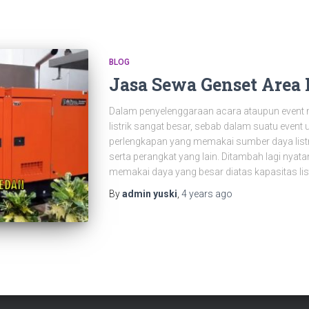
BLOG
Jasa Sewa Genset Area
Dalam penyelenggaraan acara ataupun even
listrik sangat besar, sebab dalam suatu ev
perlengkapan yang memakai sumber daya listr
serta perangkat yang lain. Ditambah lagi nyat
memakai daya yang besar diatas kapasitas list
By
admin yuski
,
4 years
ago