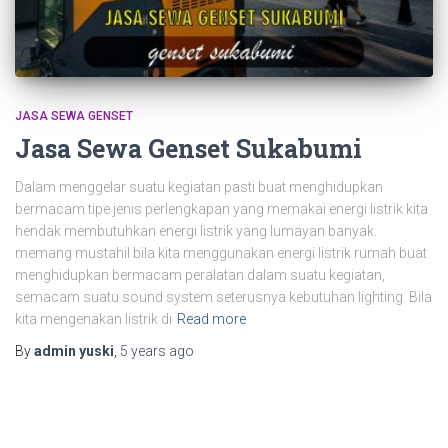
JASA SEWA GENSET
Jasa Sewa Genset Sukabumi
Dalam menggelar suatu kegiatan pasti buat menghidupkan
bermacam tipe jenis perlengkapan yang memakai energi listrik kita
hendak membutuhkan energi listrik yang lumayan banyak.
memang mustahil bila kita menggunakan energi listrik rumah buat
menghidupkan bermacam peralatan dalam suatu kegiatan,
semacam suatu sound system seterusnya kebutuhan lighting. Bila
kita mengenakan listrik di
Read more
By
admin yuski
,
5 years
ago