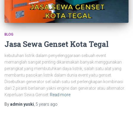
BLOG
Jasa Sewa Genset Kota Tegal
kebutuhan listrik dalam penyelenggaraan sebuah event
memanglah sangat penting dikarenakan banyak menggunakan
perangkat yang membutuhkan daya listrik, salah satu alat yang
membantu pasokan listrik dalam dunia event yaitu genset.
Disebutkan generator set ialah satu set perlengkapan kombinasi
dari 2 piranti berlainan yakni engine dan generator atau alternator.
Keperluan Sewa Genset
Read more
By
admin yuski
,
5 years
ago