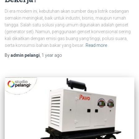
Di era modern ini, kebutuhan akan sumber daya listrik cadangan
semakin meningkat, baik untuk industri, bisnis, maupun rumah
tangga. Salah satu solusi yang umum digunakan adalah genset
(generator set). Namun, penggunaan genset konvensional sering
kali dikaitkan dengan emisi gas buang yang tinggi, polusi suara,
serta konsumsi bahan bakar yang besar.
Read more
By
admin pelangi
,
1 year
ago