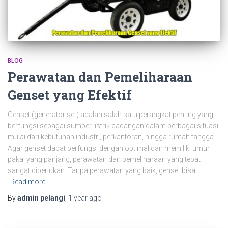
BLOG
Perawatan dan Pemeliharaan
Genset yang Efektif
Genset (generator set) adalah salah satu perangkat penting yang
berfungsi sebagai sumber listrik cadangan dalam berbagai situasi,
mulai dari kebutuhan industri, perkantoran, hingga rumah tangga.
Agar genset dapat berfungsi dengan optimal dan memiliki umur
pakai yang panjang, perawatan dan pemeliharaan yang tepat
sangat diperlukan. Tanpa perawatan yang baik, genset bisa
Read more
By
admin pelangi
,
1 year
ago