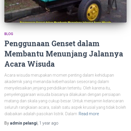
BLOG
Penggunaan Genset dalam
Membantu Menunjang Jalannya
Acara Wisuda
Acara wisuda merupakan momen penting dalam kehidupan
akademik yang menandai keberhasilan seseorang dalam
menyelesaikan jenjang pendidikan tertentu. Oleh karena itu,
penyelenggaraan wisuda biasanya dilakukan dengan persiapan
matang dan skala yang cukup besar. Untuk menjamin kelancaran
seluruh rangkaian acara, salah satu aspek krusial yang tidak boleh
diabaikan adalah pasokan listrik. Dalam
Read more
By
admin pelangi
,
1 year
ago