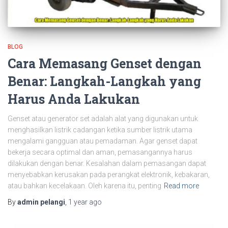
BLOG
Cara Memasang Genset dengan
Benar: Langkah-Langkah yang
Harus Anda Lakukan
Genset atau generator set adalah alat yang digunakan untuk
menghasilkan listrik cadangan ketika sumber listrik utama
mengalami gangguan atau pemadaman. Agar genset dapat
bekerja secara optimal dan aman, pemasangannya harus
dilakukan dengan benar. Kesalahan dalam pemasangan dapat
menyebabkan kerusakan pada perangkat elektronik, kebakaran,
atau bahkan kecelakaan. Oleh karena itu, penting
Read more
By
admin pelangi
,
1 year
ago