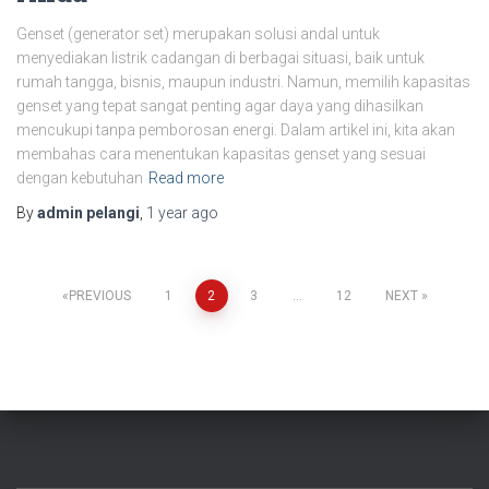
Genset (generator set) merupakan solusi andal untuk
menyediakan listrik cadangan di berbagai situasi, baik untuk
rumah tangga, bisnis, maupun industri. Namun, memilih kapasitas
genset yang tepat sangat penting agar daya yang dihasilkan
mencukupi tanpa pemborosan energi. Dalam artikel ini, kita akan
membahas cara menentukan kapasitas genset yang sesuai
dengan kebutuhan
Read more
By
admin pelangi
,
1 year
ago
PREVIOUS
1
2
3
…
12
NEXT