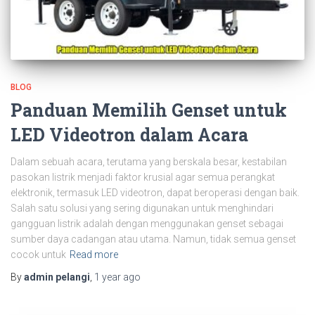
BLOG
Panduan Memilih Genset untuk
LED Videotron dalam Acara
Dalam sebuah acara, terutama yang berskala besar, kestabilan
pasokan listrik menjadi faktor krusial agar semua perangkat
elektronik, termasuk LED videotron, dapat beroperasi dengan baik.
Salah satu solusi yang sering digunakan untuk menghindari
gangguan listrik adalah dengan menggunakan genset sebagai
sumber daya cadangan atau utama. Namun, tidak semua genset
cocok untuk
Read more
By
admin pelangi
,
1 year
ago