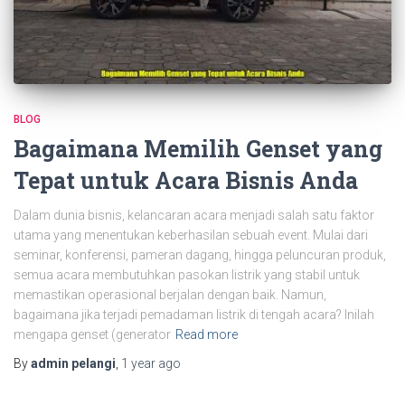
BLOG
Bagaimana Memilih Genset yang
Tepat untuk Acara Bisnis Anda
Dalam dunia bisnis, kelancaran acara menjadi salah satu faktor
utama yang menentukan keberhasilan sebuah event. Mulai dari
seminar, konferensi, pameran dagang, hingga peluncuran produk,
semua acara membutuhkan pasokan listrik yang stabil untuk
memastikan operasional berjalan dengan baik. Namun,
bagaimana jika terjadi pemadaman listrik di tengah acara? Inilah
mengapa genset (generator
Read more
By
admin pelangi
,
1 year
ago