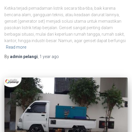
Ketika terjadi pemadaman listrik secara tiba-tiba, baik karena
bencana alam, gangguan teknis, atau keadaan darurat lainnya,
genset (generator set) menjadi solusi utama untuk memastikan
pasokan listrik tetap berjalan. Genset sangat penting dalam
berbagai situasi, mulai dari keperluan rumah tangga, rumah sakit,
kantor, hingga industri besar. Namun, agar genset dapat berfungsi
Read more
By
admin pelangi
,
1 year
ago