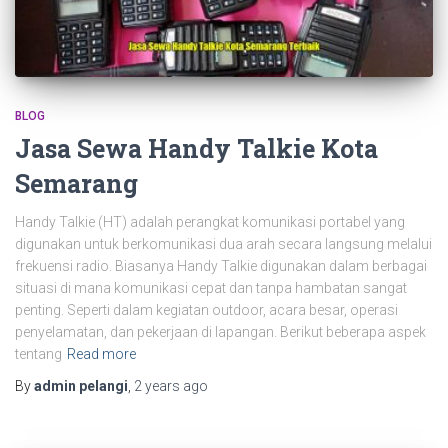
BLOG
Jasa Sewa Handy Talkie Kota
Semarang
Handy Talkie (HT) adalah perangkat komunikasi portabel yang
digunakan untuk berkomunikasi dua arah secara langsung melalui
frekuensi radio. Biasanya Handy Talkie digunakan dalam berbagai
situasi di mana komunikasi cepat dan tanpa hambatan sangat
penting. Seperti dalam kegiatan outdoor, acara besar, operasi
penyelamatan, dan pekerjaan di lapangan. Berikut beberapa aspek
tentang
Read more
By
admin pelangi
,
2 years
ago