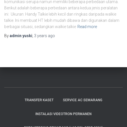
komunikasi serupa namun memiliki beberapa perbedaan utama.
Berikut adalah beberapa perbedaan antara kedua jenis peralatan
ini: Ukuran: Handy Talkie lebih kecil dan ringkas daripada walkie
talkie. Ini membuat HT lebih mudah dibawa dan digunakan dalam
berbagai situasi, sedangkan walkie talkie
Read more
By
admin yuski
,
3 years
ago
TRANSFER KASET
SERVICE AC SEMARANG
INSTALASI VIDEOTRON PERMANEN