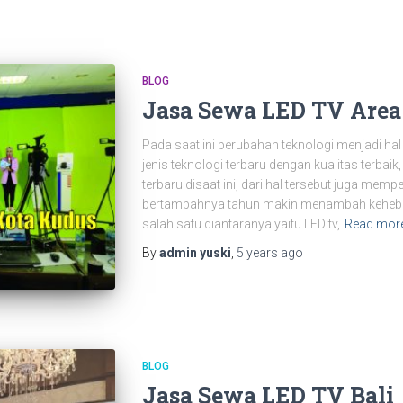
BLOG
Jasa Sewa LED TV Area
Pada saat ini perubahan teknologi menjadi hal
jenis teknologi terbaru dengan kualitas terbaik
terbaru disaat ini, dari hal tersebut juga mem
bertambahnya tahun makin menambah kehebata
salah satu diantaranya yaitu LED tv,
Read mor
By
admin yuski
,
5 years
ago
BLOG
Jasa Sewa LED TV Bali