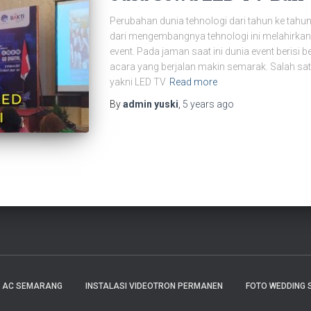
Perubahan dunia tehnologi dari tahun ke tahun 
dari mengembangnya tehnologi ini melahirkan a
event. Pada jaman saat ini dunia event berisi
acara yang berjalan makin semarak. Salah sat
yakni LED TV
Read more
By
admin yuski
,
5 years
ago
E AC SEMARANG
INSTALASI VIDEOTRON PERMANEN
FOTO WEDDING 