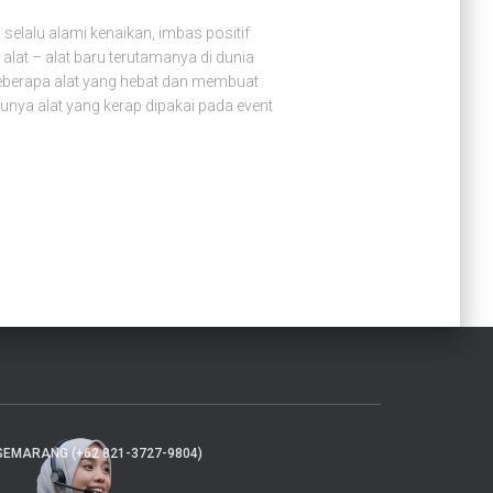
selalu alami kenaikan, imbas positif
lat – alat baru terutamanya di dunia
 beberapa alat yang hebat dan membuat
unya alat yang kerap dipakai pada event
SEMARANG (+62 821-3727-9804)