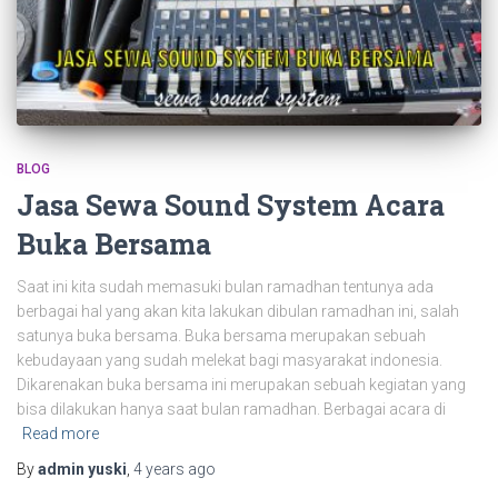
BLOG
Jasa Sewa Sound System Acara
Buka Bersama
Saat ini kita sudah memasuki bulan ramadhan tentunya ada
berbagai hal yang akan kita lakukan dibulan ramadhan ini, salah
satunya buka bersama. Buka bersama merupakan sebuah
kebudayaan yang sudah melekat bagi masyarakat indonesia.
Dikarenakan buka bersama ini merupakan sebuah kegiatan yang
bisa dilakukan hanya saat bulan ramadhan. Berbagai acara di
Read more
By
admin yuski
,
4 years
ago