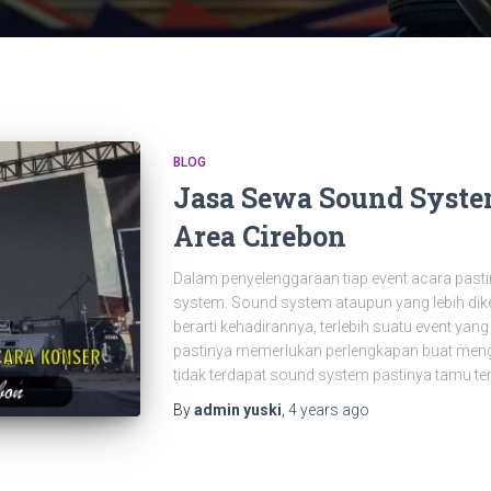
BLOG
Jasa Sewa Sound Syste
Area Cirebon
Dalam penyelenggaraan tiap event acara past
system. Sound system ataupun yang lebih dik
berarti kehadirannya, terlebih suatu event ya
pastinya memerlukan perlengkapan buat meng
tidak terdapat sound system pastinya tamu ter
By
admin yuski
,
4 years
ago