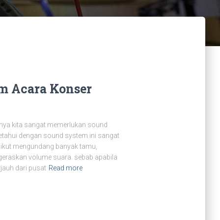
m Acara Konser
inya kita sangat memerlukan sound
etahui dengan sound system ini sangat
ng ikut mengundang banyak tamu,
eraskan volume suara. sebab apabila
jauh dari pusat
Read more