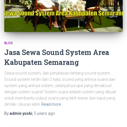
BLOG
Jasa Sewa Sound System Area
Kabupaten Semarang
Sewa sound system, dan penjelasan tentang sound system
Sound system terdiri dari 2 kata, sound yang artinya suara dan
system yang artinya sistem, selanjutnya apa yang dimaksud
dengan sistem suara? Sistem suara adalah sistem yang dibuat
untuk membantu output suara yang lebih besar dari input yang
dimiliki. Ukuran lebih
Read more
By
admin yuski
,
5 years
ago