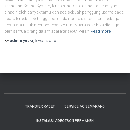
kehadiran Sound System, terlebih lagi sebuah acara besar yang
dihadiri oleh banyak tamu dan ada sebuah panggung utama pada
acara tersebut. Sehingga perlu ada sound system guna sebagai
perantara untuk memperbesar volume suara agar bisa didengar
oleh semua orang dalam acara tersebut.Peran
Read more
By
admin yuski
,
5 years
ago
TRANSFER KASET
SERVICE AC SEMARANG
INSTALASI VIDEOTRON PERMANEN