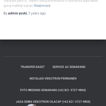
Satunya yaitu tv, seperti yang kita ketahui tv biasanya digunakan
guna melihat siaran
Read more
By
admin yuski
,
5 years
ago
TRANSFER KASET
SERVICE AC SEMARANG
INSTALASI VIDEOTRON PERMANEN
FOTO WEDDING SEMARANG (+62 821-3727-9804)
JASA SEWA VIDEOTRON CILACAP (+62 821-3727-9804)