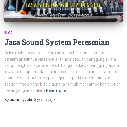
BLOG
Jasa Sound System Peresmian
Dalam sebuah acara peresmian sebuah gedung ataupun
peresmian lainnya biasanya akan ada sebuah panggung acara
yang menghiasi acara tersebut. Dengan adanya panggung acara
ini akan mempermudah dalam mengkoordinir jalannya sebuah
acara tersebut. Akan tetapi dengan begitu kita membutuhkan
sebuah media yang bisa digunakan untuk menyampaikan sebuah
pesan yang ada dalam
Read more
By
admin yuski
,
5 years
ago