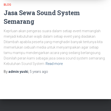
BLOG
Jasa Sewa Sound System
Semarang
Keprluan akan pengeras suara dalam setiap event memanglah
menjadi kebutuhan wajib dalam setiap event yang diadakan.
Ditambah apabila peserta yang menghadiri banyak tentunya kita
memerlukan sebuah media untuk menyampaikan agar setiap
tamu mampu mendengarkan acara yang sedang berlangsung.
Disinilah peran kami sebagai jasa sewa sound system semarang.
Kebutuhan Sound System
Read more
By
admin yuski
,
5 years
ago