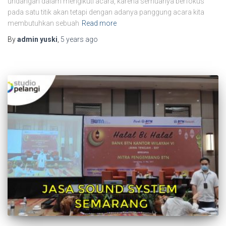
undangan dalam mengikuti acara, karena semuanya berfokus
pada satu titik akan tetapi dengan adanya panggung acara kita
membutuhkan sebuah
Read more
By
admin yuski
,
5 years
ago