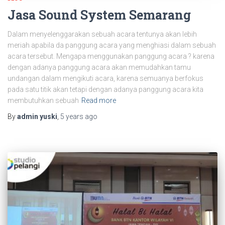
Jasa Sound System Semarang
Dalam menyelenggarakan sebuah acara tentunya akan lebih
meriah apabila da panggung acara yang menghiasi dalam sebuah
acara tersebut. Mengapa menggunakan panggung acara ? karena
dengan adanya panggung acara akan memudahkan tamu
undangan dalam mengikuti acara, karena semuanya berfokus
pada satu titik akan tetapi dengan adanya panggung acara kita
membutuhkan sebuah
Read more
By
admin yuski
,
5 years
ago