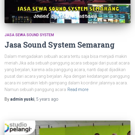
JASA SEWA SOUND SYSTEM
Jasa Sound System Semarang
Dalam mengadakan sebuah acara tentu saja bisa menjadi makin
meriah Jika ada sebuah panggung acara sebagai dari pusat acara
yang berjalan, karena ada panggung acara, nanti dapat dijadikan
pusat dari acara yang berjalan. Apa dengan kedatangan panggung
acara ini semakin lebih gampang dalam koordinir jalannya acara.
Namun sebuah panggung acara
Read more
By
admin yuski
,
5 years
ago