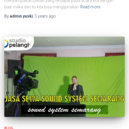
menyampaikan pesan yang terdapat pada acara kita dengan
baik.maka dari itu kita bisa menggunakan
Read more
By
admin yuski
,
5 years
ago
BLOG