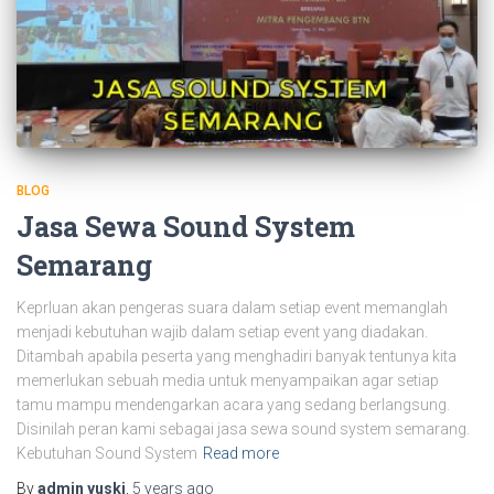
BLOG
Jasa Sewa Sound System
Semarang
Keprluan akan pengeras suara dalam setiap event memanglah
menjadi kebutuhan wajib dalam setiap event yang diadakan.
Ditambah apabila peserta yang menghadiri banyak tentunya kita
memerlukan sebuah media untuk menyampaikan agar setiap
tamu mampu mendengarkan acara yang sedang berlangsung.
Disinilah peran kami sebagai jasa sewa sound system semarang.
Kebutuhan Sound System
Read more
By
admin yuski
,
5 years
ago