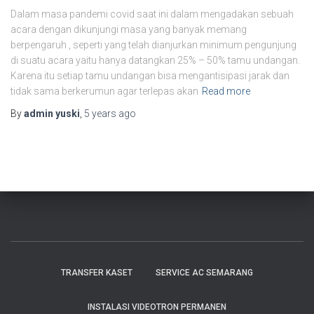
Dalam masa pandemi covid saat ini dalam mengadakan sebuah
acara dengan dikunjungi masa yang banyak memang
berpengaruh , seperti yang telah dianjurkan minimum pengunjung
di suatu acara yaitu hanya datangkan 25% – 50% tamu undangan.
Karena itu setiap tamu undangan bisa mengantisipasi jarak dan
tidak sama berkerumun agar terlepas akan
Read more
By
admin yuski
,
5 years
ago
TRANSFER KASET
SERVICE AC SEMARANG
INSTALASI VIDEOTRON PERMANEN