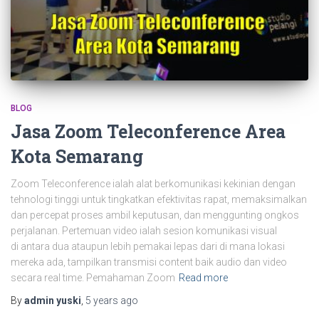
BLOG
Jasa Zoom Teleconference Area
Kota Semarang
Zoom Teleconference ialah alat berkomunikasi kekinian dengan
tehnologi tinggi untuk tingkatkan efektivitas rapat, memaksimalkan
dan percepat proses ambil keputusan, dan menggunting ongkos
perjalanan. Pertemuan video ialah sesion komunikasi visual
di antara dua ataupun lebih pemakai lepas dari di mana lokasi
mereka ada, tampilkan transmisi content baik audio dan video
secara real time. Pemahaman Zoom
Read more
By
admin yuski
,
5 years
ago