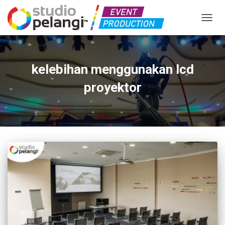
TOGGL
kelebihan menggunakan lcd
proyektor