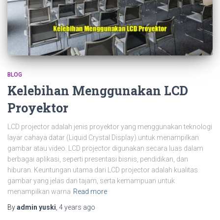
BLOG
Kelebihan Menggunakan LCD
Proyektor
LCD projector adalah jenis proyektor yang menggunakan teknologi
layar cahaya datar (Liquid Crystal Display) untuk menampilkan
gambar atau video. LCD projector digunakan secara luas dalam
berbagai aplikasi, seperti presentasi bisnis, pendidikan, dan
hiburan. Keuntungan utama dari LCD projector adalah kualitas
gambar yang jelas dan tajam, serta kemampuan untuk
menampilkan warna
Read more
By
admin yuski
,
4 years
ago