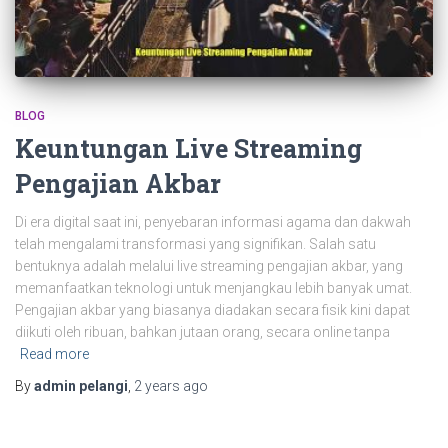
BLOG
Keuntungan Live Streaming
Pengajian Akbar
Di era digital saat ini, penyebaran informasi agama dan dakwah
telah mengalami transformasi yang signifikan. Salah satu
bentuknya adalah melalui live streaming pengajian akbar, yang
memanfaatkan teknologi untuk menjangkau lebih banyak umat.
Pengajian akbar yang biasanya diadakan secara fisik kini dapat
diikuti oleh ribuan, bahkan jutaan orang, secara online tanpa
Read more
By
admin pelangi
,
2 years
ago