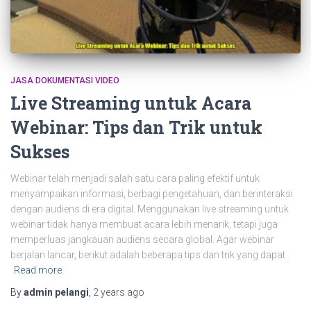
JASA DOKUMENTASI VIDEO
Live Streaming untuk Acara
Webinar: Tips dan Trik untuk
Sukses
Webinar telah menjadi salah satu cara paling efektif untuk
menyampaikan informasi, berbagi pengetahuan, dan berinteraksi
dengan audiens di era digital. Menggunakan live streaming untuk
webinar tidak hanya membuat acara lebih menarik, tetapi juga
memperluas jangkauan audiens secara global. Agar webinar
berjalan lancar, berikut adalah beberapa tips dan trik yang dapat
Read more
By
admin pelangi
,
2 years
ago