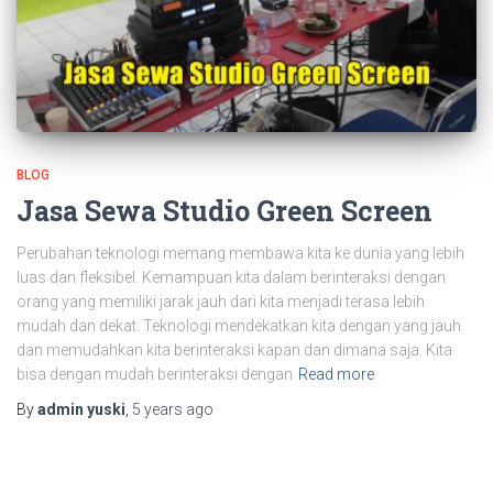
BLOG
Jasa Sewa Studio Green Screen
Perubahan teknologi memang membawa kita ke dunia yang lebih
luas dan fleksibel. Kemampuan kita dalam berinteraksi dengan
orang yang memiliki jarak jauh dari kita menjadi terasa lebih
mudah dan dekat. Teknologi mendekatkan kita dengan yang jauh
dan memudahkan kita berinteraksi kapan dan dimana saja. Kita
bisa dengan mudah berinteraksi dengan
Read more
By
admin yuski
,
5 years
ago