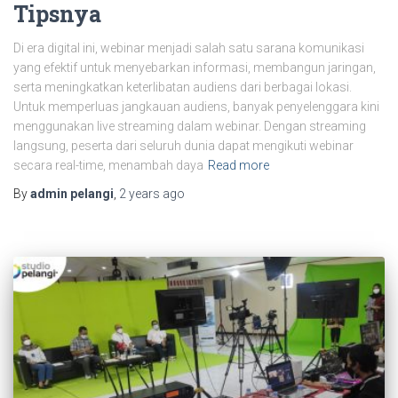
Tipsnya
Di era digital ini, webinar menjadi salah satu sarana komunikasi
yang efektif untuk menyebarkan informasi, membangun jaringan,
serta meningkatkan keterlibatan audiens dari berbagai lokasi.
Untuk memperluas jangkauan audiens, banyak penyelenggara kini
menggunakan live streaming dalam webinar. Dengan streaming
langsung, peserta dari seluruh dunia dapat mengikuti webinar
secara real-time, menambah daya
Read more
By
admin pelangi
,
2 years
ago