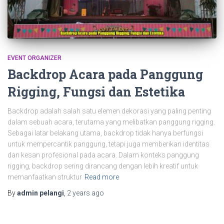
EVENT ORGANIZER
Backdrop Acara pada Panggung
Rigging, Fungsi dan Estetika
Backdrop adalah salah satu elemen dekorasi yang paling penting
dalam sebuah acara, terutama yang melibatkan panggung rigging.
Sebagai latar belakang utama, backdrop tidak hanya berfungsi
untuk mempercantik panggung, tetapi juga memberikan identitas
dan kesan profesional pada acara. Dalam konteks panggung
rigging, backdrop sering dirancang dengan lebih kreatif untuk
memanfaatkan struktur
Read more
By
admin pelangi
,
2 years
ago