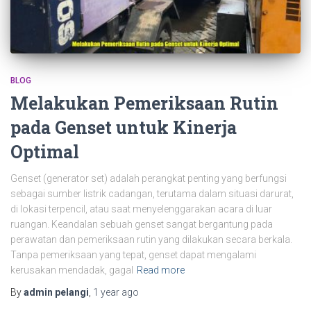
BLOG
Melakukan Pemeriksaan Rutin
pada Genset untuk Kinerja
Optimal
Genset (generator set) adalah perangkat penting yang berfungsi
sebagai sumber listrik cadangan, terutama dalam situasi darurat,
di lokasi terpencil, atau saat menyelenggarakan acara di luar
ruangan. Keandalan sebuah genset sangat bergantung pada
perawatan dan pemeriksaan rutin yang dilakukan secara berkala.
Tanpa pemeriksaan yang tepat, genset dapat mengalami
kerusakan mendadak, gagal
Read more
By
admin pelangi
,
1 year
ago