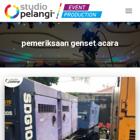
TOGGL
pemeriksaan genset acara