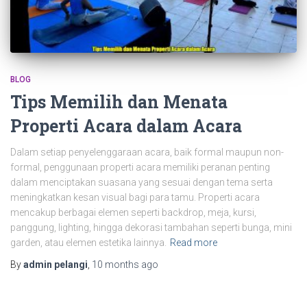
BLOG
Tips Memilih dan Menata
Properti Acara dalam Acara
Dalam setiap penyelenggaraan acara, baik formal maupun non-
formal, penggunaan properti acara memiliki peranan penting
dalam menciptakan suasana yang sesuai dengan tema serta
meningkatkan kesan visual bagi para tamu. Properti acara
mencakup berbagai elemen seperti backdrop, meja, kursi,
panggung, lighting, hingga dekorasi tambahan seperti bunga, mini
garden, atau elemen estetika lainnya.
Read more
By
admin pelangi
,
10 months
ago