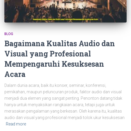
BLOG
Bagaimana Kualitas Audio dan
Visual yang Profesional
Mempengaruhi Kesuksesan
Acara
Dalam dunia acara, baik itu konser, seminar, konferensi,
pernikahan, maupun peluncuran produk, faktor audio dan visual
menjadi dua elemen yang sangat penting. Penonton datang tidak
hanya untuk menyaksikan rangkaian acara, tetapi juga untuk
merasakan pengalaman yang berkesan. Oleh karena itu, kualitas
audio dan visual yang profesional menjadi tolok ukur kesuksesan
Read more