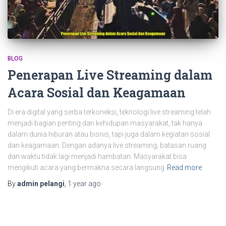
BLOG
Penerapan Live Streaming dalam
Acara Sosial dan Keagamaan
Di era digital yang serba terkoneksi, teknologi live streaming telah
menjadi bagian penting dari kehidupan masyarakat, tak hanya
dalam dunia hiburan atau bisnis, tapi juga dalam kegiatan sosial
dan keagamaan. Dengan adanya live streaming, batasan ruang
dan waktu tidak lagi menjadi hambatan. Masyarakat bisa
mengikuti acara yang bermakna secara langsung
Read more
By
admin pelangi
,
1 year
ago