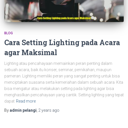
BLOG
Cara Setting Lighting pada Acara
agar Maksimal
Lighting atau pencahayaan memainkan peran penting dalam
sebuah acara, baik itu konser, seminar, pernikahan, maupun
pameran. Lighting memiliki peran yang sangat penting untuk bisa
menciptakan suasana serta kemeriahan dalam sebuah acara. Kita
bisa mengatur atau melakukan setting pada lighting agar bisa
menghasilkan pencahayaan yang cantik. Setting lighting yang tepat
dapat
Read more
By
admin pelangi
,
2 years
ago