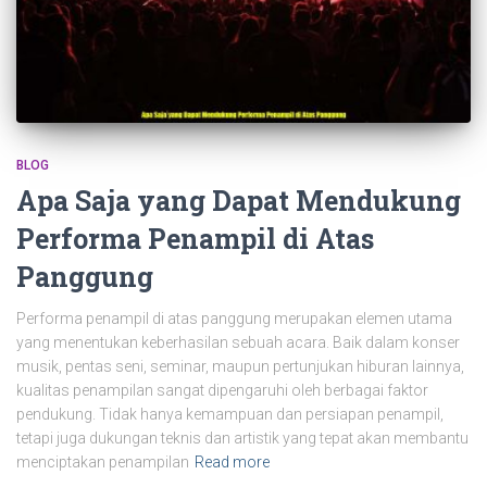
BLOG
Apa Saja yang Dapat Mendukung
Performa Penampil di Atas
Panggung
Performa penampil di atas panggung merupakan elemen utama
yang menentukan keberhasilan sebuah acara. Baik dalam konser
musik, pentas seni, seminar, maupun pertunjukan hiburan lainnya,
kualitas penampilan sangat dipengaruhi oleh berbagai faktor
pendukung. Tidak hanya kemampuan dan persiapan penampil,
tetapi juga dukungan teknis dan artistik yang tepat akan membantu
menciptakan penampilan
Read more