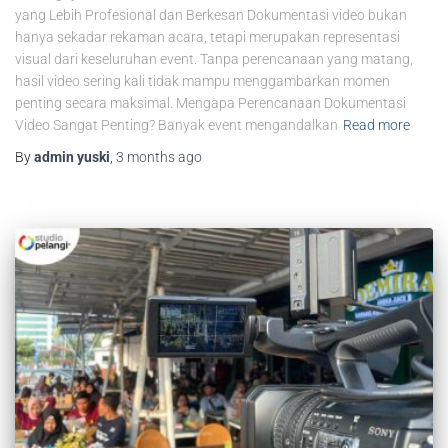
yang Lebih Profesional dan Berkesan Dokumentasi video bukan
hanya sekadar rekaman acara, tetapi merupakan representasi
visual dari keseluruhan event. Tanpa perencanaan yang matang,
hasil video sering kali tidak mampu menggambarkan momen
penting secara maksimal. Mengapa Perencanaan Dokumentasi
Video Sangat Penting? Banyak event mengandalkan
Read more
By
admin yuski
,
3 months
ago