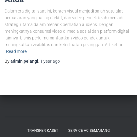
Dalam era digital saat ini, konten visual menjadi salah satu alat
pemasaran yang paling efektif, dan video pendek telah menjadi
strategi utama dalam menarik perhatian audiens. Dengan
meningkatnya konsumsi video di media sosial dan platform digital
lainnya, bisnis perlu memanfaatkan video pendek untuk
meningkatkan visibilitas dan keterlibatan pelanggan. Artikel ini
Read more
By
admin pelangi
,
1 year
ago
TRANSFER KASET
SERVICE AC SEMARANG