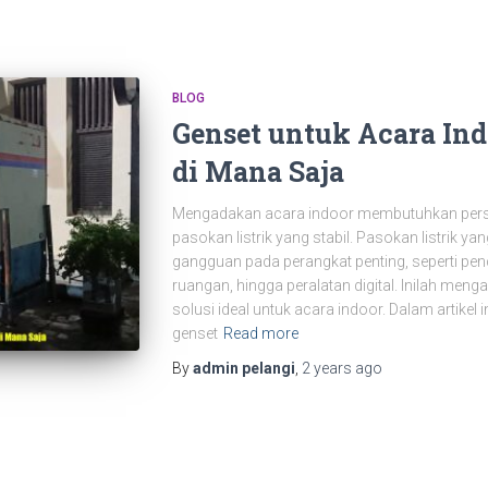
BLOG
Genset untuk Acara Ind
di Mana Saja
Mengadakan acara indoor membutuhkan pers
pasokan listrik yang stabil. Pasokan listrik 
gangguan pada perangkat penting, seperti pe
ruangan, hingga peralatan digital. Inilah meng
solusi ideal untuk acara indoor. Dalam artikel
genset
Read more
By
admin pelangi
,
2 years
ago