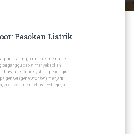
oor: Pasokan Listrik
iapan matang, termasuk memastikan
yang terganggu dapat menyebabkan
ncahayaan, sound system, pendingin
apa genset (generator set) menjadi
 ini, kita akan membahas pentingnya