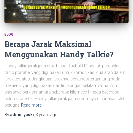
BLOG
Berapa Jarak Maksimal
Menggunakan Handy Talkie?
Handy talkie jarak jauh atau biasa disebut HT adalah perangkat
radio portabel yang digunakan untuk komunikasi dua arah dalam
jarak terbatas. Jangkauan jaraknya bervariasi tergantung pada
frekuensi yang digunakan dan lingkungan sekitarnya, namun
biasanya berkisar antara beberapa kilometer hingga beberapa
puluh kilometer. Handy talkie jarak jauh umumnya digunakan oleh
petugas
Read more
By
admin yuski
,
3 years
ago