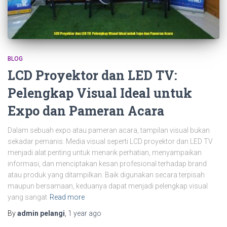
BLOG
LCD Proyektor dan LED TV:
Pelengkap Visual Ideal untuk
Expo dan Pameran Acara
Dalam sebuah expo atau pameran acara, tampilan visual bukan
sekadar pemanis. Media visual seperti LCD proyektor dan LED TV
menjadi alat penting untuk menarik perhatian, menyampaikan
informasi, dan menciptakan kesan profesional terhadap brand
atau produk yang ditampilkan. Baik digunakan secara terpisah
maupun bersamaan, keduanya dapat menjadi pelengkap visual
yang sangat
Read more
By
admin pelangi
,
1 year
ago