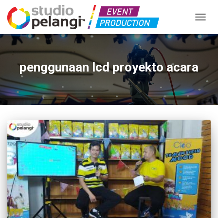
TOGGL
penggunaan lcd proyekto acara