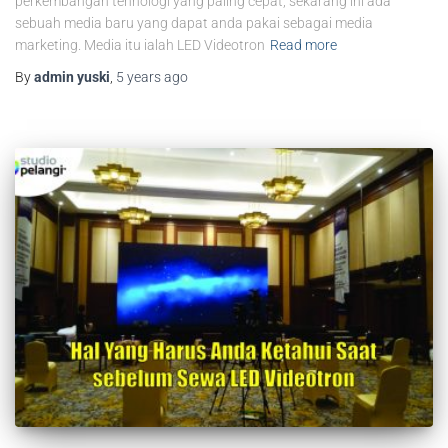
perkembangan tehnologi yang paling cepat, sekarang ini ada
sebuah media baru yang dapat anda pakai sebagai media
marketing. Media itu ialah LED Videotron
Read more
By
admin yuski
,
5 years
ago