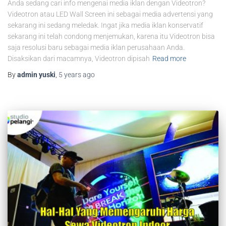
Anda sedang cari info mengenai media iklan dengan Videotron?
Videotron atau LED Wall Screen ini sebagai media advertensi yang
sekarang ini sedang meledak. Ingat jika media iklan konservatif
sekarang ini telah condong menjemukan, karena itu Videotron bisa
saja resolusi baru sebagai media iklan perusahaan Anda.
Disaksikan dari macamnya, Videotron dipisah
Read more
By
admin yuski
,
5 years
ago