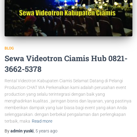
BLOG
Sewa Videotron Ciamis Hub 0821-
3662-5378
Rental Videotron Kabupaten Ciamis Selamat Datang di Pelangi
Production CHAT WA Perkenalkan kami adalah perusahan event
production yang selalu terintegrasi dengan baik yang
menghadirkan kualitas , jaringan bisnis dan layanan, yang pastinya
memberikan dampak yang luar biasa bagi event yang akan Anda
selenggarakan. dengan berbekal pengalaman dan perlengkapan
terbaik, maka
Read more
By
admin yuski
,
5 years
ago