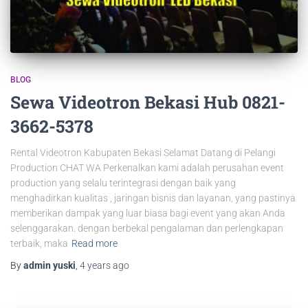
BLOG
Sewa Videotron Bekasi Hub 0821-
3662-5378
Rental Videotron Kabupaten Bekasi Selamat Datang di Pelangi
Production CHAT WA Perkenalkan kami adalah perusahan event
production yang selalu terintegrasi dengan baik yang
menghadirkan kualitas , jaringan bisnis dan layanan, yang pastinya
memberikan dampak yang luar biasa bagi event yang akan Anda
selenggarakan. dengan berbekal pengalaman dan perlengkapan
terbaik, maka
Read more
By
admin yuski
,
4 years
ago