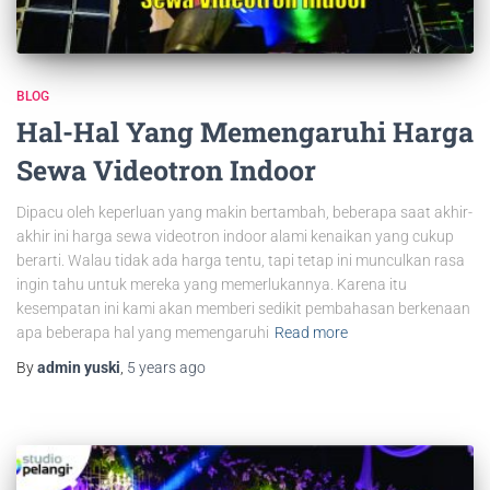
BLOG
Hal-Hal Yang Memengaruhi Harga
Sewa Videotron Indoor
Dipacu oleh keperluan yang makin bertambah, beberapa saat akhir-
akhir ini harga sewa videotron indoor alami kenaikan yang cukup
berarti. Walau tidak ada harga tentu, tapi tetap ini munculkan rasa
ingin tahu untuk mereka yang memerlukannya. Karena itu
kesempatan ini kami akan memberi sedikit pembahasan berkenaan
apa beberapa hal yang memengaruhi
Read more
By
admin yuski
,
5 years
ago