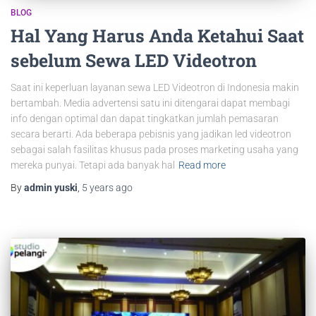
BLOG
Hal Yang Harus Anda Ketahui Saat
sebelum Sewa LED Videotron
Saat ini keperluan layanan sewa LED Videotron di Indonesia makin
bertambah. Media advertensi satu ini ditengarai dapat membagi
info dengan optimal dan dapat tingkatkan jumlah pemasaran
secara berarti. Ada beberapa pebisnis yang jadikan led videotron
sebagai salah fasilitas khusus pada proses marketing usaha yang
mereka punyai. Tetapi ada banyak hal
Read more
By
admin yuski
,
5 years
ago