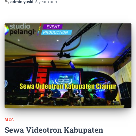
By
admin yuski
,
5 years
ago
BLOG
Sewa Videotron Kabupaten