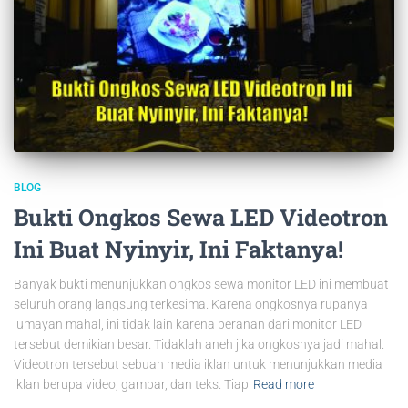
BLOG
Bukti Ongkos Sewa LED Videotron
Ini Buat Nyinyir, Ini Faktanya!
Banyak bukti menunjukkan ongkos sewa monitor LED ini membuat
seluruh orang langsung terkesima. Karena ongkosnya rupanya
lumayan mahal, ini tidak lain karena peranan dari monitor LED
tersebut demikian besar. Tidaklah aneh jika ongkosnya jadi mahal.
Videotron tersebut sebuah media iklan untuk menunjukkan media
iklan berupa video, gambar, dan teks. Tiap
Read more