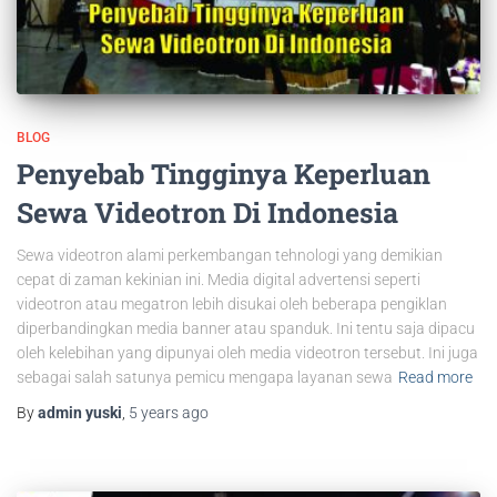
BLOG
Penyebab Tingginya Keperluan
Sewa Videotron Di Indonesia
Sewa videotron alami perkembangan tehnologi yang demikian
cepat di zaman kekinian ini. Media digital advertensi seperti
videotron atau megatron lebih disukai oleh beberapa pengiklan
diperbandingkan media banner atau spanduk. Ini tentu saja dipacu
oleh kelebihan yang dipunyai oleh media videotron tersebut. Ini juga
sebagai salah satunya pemicu mengapa layanan sewa
Read more
By
admin yuski
,
5 years
ago