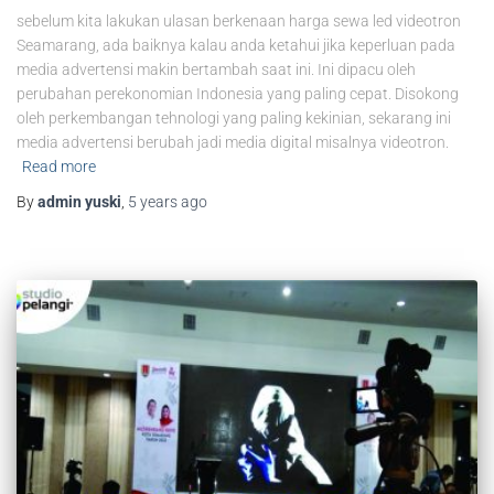
sebelum kita lakukan ulasan berkenaan harga sewa led videotron
Seamarang, ada baiknya kalau anda ketahui jika keperluan pada
media advertensi makin bertambah saat ini. Ini dipacu oleh
perubahan perekonomian Indonesia yang paling cepat. Disokong
oleh perkembangan tehnologi yang paling kekinian, sekarang ini
media advertensi berubah jadi media digital misalnya videotron.
Read more
By
admin yuski
,
5 years
ago