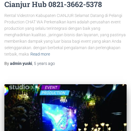
Cianjur Hub 0821-3662-5378
Rental Videotron Kabupaten CIANJUR Selamat Datang di Pelangi
Production CHAT WA Perkenalkan kami adalah perusahan event
production yang selalu terintegrasi dengan baik yang
menghadirkan kualitas , jaringan bisnis dan layanan, yang pastinya
memberikan dampak yang luar biasa bagi event yang akan Anda
selenggarakan. dengan berbekal pengalaman dan perlengkapan
terbaik, maka
Read more
By
admin yuski
,
5 years
ago