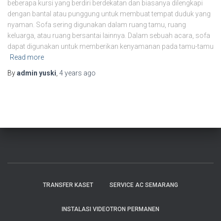
beberapa kursi yang berdiri berdekatan dan biasanya dilengkapi
dengan bantal atau punggung untuk membuat tempat duduk yang
nyaman. Sofa sering digunakan dalam ruang tamu, ruang
keluarga, atau ruang bersantai lainnya. Dalam sebuah acara, sofa
dapat digunakan untuk memberikan kenyamanan pada tamu-tamu
Read more
By
admin yuski
,
4 years
ago
TRANSFER KASET
SERVICE AC SEMARANG
INSTALASI VIDEOTRON PERMANEN