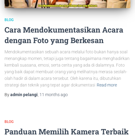
BLOG
Cara Mendokumentasikan Acara
dengan Foto yang Berkesan
Mendokumentasikan sebuah acara melalui foto bukan hanya soal
menangkap momen, tetapi juga tentang bagaimana menghadirkan
kembali suasana, emosi, serta cerita yang ada di dalamnya. Foto
yang baik dapat membuat orang yang melihatnya merasa seolah-
olah hadir di dalam acara tersebut. Oleh karena itu, dibutuhkan
strategi dan teknik yang tepat agar dokumentasi
Read more
By
admin pelangi
,
11 months
ago
BLOG
Panduan Memilih Kamera Terbaik