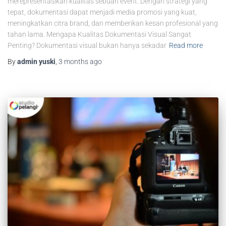
merepresentasikan kualitas sebuah event. Dengan strategi yang
tepat, dokumentasi dapat menjadi media promosi yang kuat,
meningkatkan citra brand, dan memberikan kesan profesional yang
tahan lama. Mengapa Kualitas Dokumentasi Visual Sangat
Penting? Dokumentasi visual bukan hanya sekadar
Read more
By
admin yuski
,
3 months
ago