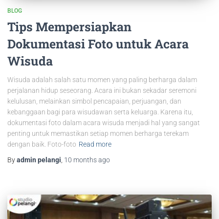
BLOG
Tips Mempersiapkan
Dokumentasi Foto untuk Acara
Wisuda
Wisuda adalah salah satu momen yang paling berharga dalam
perjalanan hidup seseorang. Acara ini bukan sekadar seremoni
kelulusan, melainkan simbol pencapaian, perjuangan, dan
kebanggaan bagi para wisudawan serta keluarga. Karena itu,
dokumentasi foto dalam acara wisuda menjadi hal yang sangat
penting untuk memastikan setiap momen berharga terekam
dengan baik. Foto-foto
Read more
By
admin pelangi
,
10 months
ago