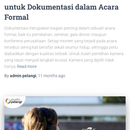
untuk Dokumentasi dalam Acara
Formal
Dokumentasi merupakan bagian penting dalam sebuah acara
formal, baik itu pernikahan, seminar, gala dinner, maupun
konferensi perusahaan. Setiap momen yang terjadi pada acara
tersebut sering kali bersifat sekali seumur hidup, sehingga perlu
diabadikan dengan kualitas terbaik. Untuk itulah pemilihan kamera
yang tepat menjadi langkah krusial. Kamera yang dipilih tidak
hanya
Read more
By
admin pelangi
,
11 months
ago