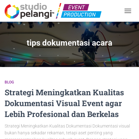
TOGGL
tips dokumentasi acara
BLOG
Strategi Meningkatkan Kualitas
Dokumentasi Visual Event agar
Lebih Profesional dan Berkelas
Strategi Meningkatkan Kualitas Dokumentasi Dokumentasi visual
bukan hanya sekadar rekaman, tetapi aset penting yang