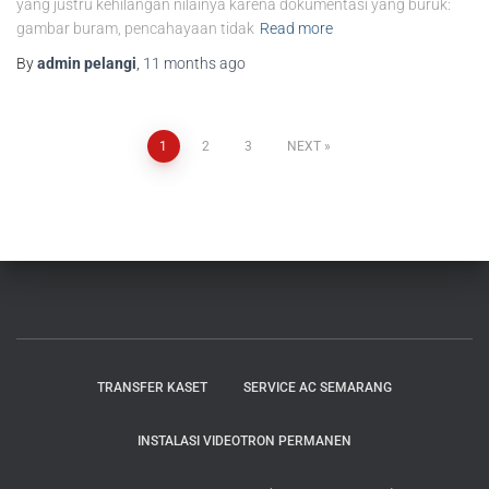
yang justru kehilangan nilainya karena dokumentasi yang buruk:
gambar buram, pencahayaan tidak
Read more
By
admin pelangi
,
11 months
ago
1
2
3
NEXT
TRANSFER KASET
SERVICE AC SEMARANG
INSTALASI VIDEOTRON PERMANEN