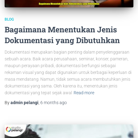
BLOG
Bagaimana Menentukan Jenis
Dokumentasi yang Dibutuhkan
Dokumentasi merupakan bagian penting dalam penyelenggaraan
sebuah acara. Baik acara perusahaan, seminar, konser, pameran,
maupun perayaan pribadi, dokumentasi berfungsi sebagai
rekaman visual yang dapat digunakan untuk berbagai keperluan di
masa mendatang. Namun, tidak semua acara membutuhkan jenis
dokumentasi yang sama. Oleh karena itu, menentukan jenis
dokumentasi yang tepat sejak awal
Read more
By
admin pelangi
,
6 months
ago