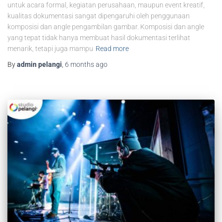
untuk acara formal, kegiatan perusahaan, maupun event kreatif,
kualitas dokumentasi sangat dipengaruhi oleh penggunaan
komposisi dan angle pengambilan gambar. Komposisi dan angle
yang tepat tidak hanya membuat hasil dokumentasi terlihat
menarik, tetapi juga mampu
Read more
By
admin pelangi
,
6 months
ago