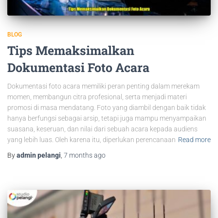
BLOG
Tips Memaksimalkan
Dokumentasi Foto Acara
Dokumentasi foto acara memiliki peran penting dalam merekam
momen, membangun citra profesional, serta menjadi materi
promosi di masa mendatang. Foto yang diambil dengan baik tidak
hanya berfungsi sebagai arsip, tetapi juga mampu menyampaikan
suasana, keseruan, dan nilai dari sebuah acara kepada audiens
yang lebih luas. Oleh karena itu, diperlukan perencanaan
Read more
By
admin pelangi
,
7 months
ago