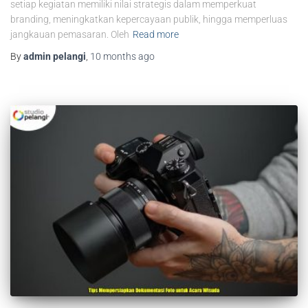
setiap kegiatan memiliki nilai strategis dalam memperkuat
branding, meningkatkan kepercayaan publik, hingga memperluas
jangkauan pemasaran. Oleh
Read more
By
admin pelangi
,
10 months
ago