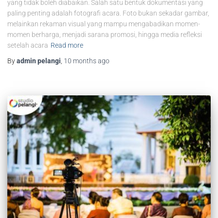
yang tidak boleh diabaikan. Salah satu bentuk dokumentasi yang
paling penting adalah fotografi acara. Foto bukan sekadar gambar,
melainkan rekaman visual yang mampu mengabadikan momen-
momen berharga, menjadi sarana promosi, hingga media refleksi
setelah acara
Read more
By
admin pelangi
,
10 months
ago