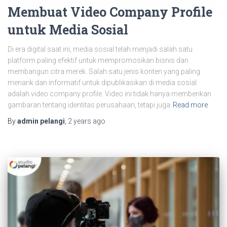
Membuat Video Company Profile
untuk Media Sosial
Di era digital saat ini, media sosial telah menjadi salah satu
platform paling efektif untuk mempromosikan bisnis dan
membangun citra merek. Salah satu jenis konten yang paling
menarik dan informatif untuk dipublikasikan di media sosial
adalah video company profile. Video ini tidak hanya memberikan
gambaran tentang identitas perusahaan, tetapi juga
Read more
By
admin pelangi
,
2 years
ago