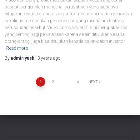
sebuah pengenalan mengenai perusahaan yang biasanya
ditujukan kepada orang-orang untuk menarik perhatian penonton
sekaligus memberikan pemahaman yang mendalam tentang
perusahaan tersebut. Video company profile ini merupakan hal
yang penting bagi perusahaan karena selain ditujukan kepada
orang-orang, juga bisa ditujukan kepada calon-calon investor
Read more
By
admin yuski
,
3 years
ago
1
2
…
4
NEXT