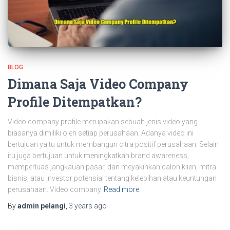
BLOG
Dimana Saja Video Company
Profile Ditempatkan?
Video company profile merupakan sebuah jenis video yang
biasanya dimiliki oleh setiap perusahaan. Adanya video ini
bertujuan yaitu untuk membangun citra positif perusahaan. Selain
itu juga bertujuan untuk meningkatkan brand awareness,
memperluas jangkauan pasar, dan meyakinkan calon klien, mitra
bisnis, atau investor potensial tentang kelebihan atau keuntungan
perusahaan. Video company
Read more
By
admin pelangi
,
3 years
ago