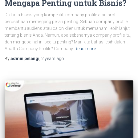
Mengapa Penting untuk Bisnis?
Di dunia bisnis yang kompetitif, company profile atau profil
perusahaan memegang peran penting. Sebuah company profile
membantu audiens atau calon klien untuk memahami lebih lanjut
tentang bisnis Anda. Namun, apa sebenarnya company profile itu,
dan mengapa hal ini begitu penting? Mari kita bahas lebih dalam.
Apa Itu Company Profile? Company
Read more
By
admin pelangi
,
2 years
ago