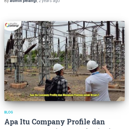
By
admin pelangi
,
2 years
ago
BLOG
Apa Itu Company Profile dan