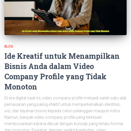
BLOG
Ide Kreatif untuk Menampilkan
Bisnis Anda dalam Video
Company Profile yang Tidak
Monoton
Di era digital saat ini, video company profile menjadi salah satu alat
pemasaran yang paling efektif untuk memperkenalkan identitas,
visi, dan layanan bisnis kepada calon pelanggan maupun mitra.
Namun, banyak video company profile yang terkesan
membosankan karena dibuat dengan konsep yang terlalu formal
dan monoton. Padahal, dengan sedikit kreativitas, video