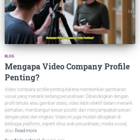
BLOG
Mengapa Video Company Profile
Penting?
Video company profile penting karena memberikan gambaran
visual yang menarik tentang perusahaan. Dibandingkan dengan
profil tertulis atau gambar statis, video lebih efektif dalam menarik
perhatian, membangun kesan positif, dan menyampaikan pesan
dengan jelas dan ringkas. Video ini juga mudah dibagikan di
berbagai platform, seperti situs web perusahaan, media sosial,
atau
Read more