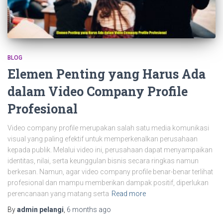
BLOG
Elemen Penting yang Harus Ada
dalam Video Company Profile
Profesional
Video company profile merupakan salah satu media komunikasi
visual yang paling efektif untuk memperkenalkan perusahaan
kepada publik. Melalui video ini, perusahaan dapat menyampaikan
identitas, nilai, serta keunggulan bisnis secara ringkas namun
berkesan. Namun, agar video company profile benar-benar terlihat
profesional dan mampu memberikan dampak positif, diperlukan
perencanaan yang matang serta
Read more
By
admin pelangi
,
6 months
ago