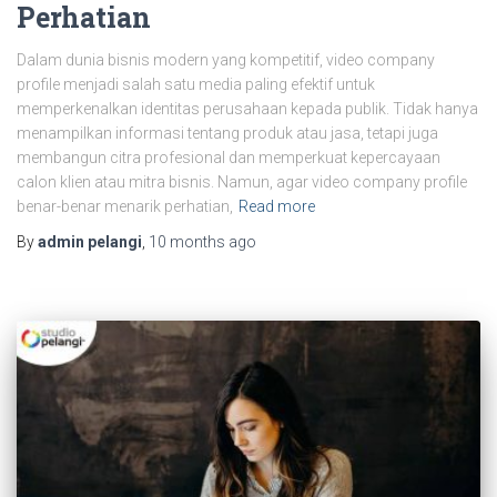
Perhatian
Dalam dunia bisnis modern yang kompetitif, video company
profile menjadi salah satu media paling efektif untuk
memperkenalkan identitas perusahaan kepada publik. Tidak hanya
menampilkan informasi tentang produk atau jasa, tetapi juga
membangun citra profesional dan memperkuat kepercayaan
calon klien atau mitra bisnis. Namun, agar video company profile
benar-benar menarik perhatian,
Read more
By
admin pelangi
,
10 months
ago