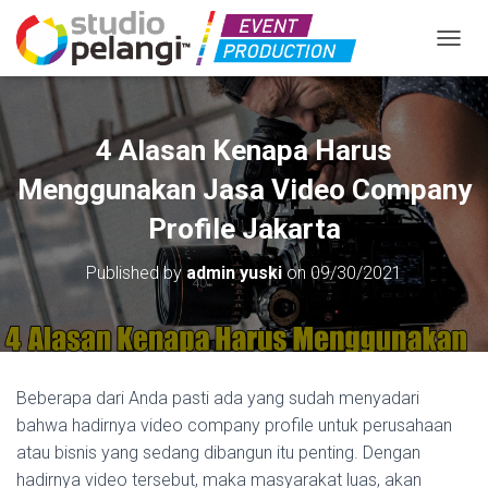
TOGGL
4 Alasan Kenapa Harus
Menggunakan Jasa Video Company
Profile Jakarta
Published by
admin yuski
on
09/30/2021
Beberapa dari Anda pasti ada yang sudah menyadari
bahwa hadirnya video company profile untuk perusahaan
atau bisnis yang sedang dibangun itu penting. Dengan
hadirnya video tersebut, maka masyarakat luas, akan